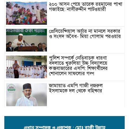
২০০ আসন পেয়ে তারেক রহমানের পাখা
গজাইছে: নাসীরুদ্দীন পাটওয়ারী
প্রেসিডেন্সিয়াল অর্ডার না মানলে সরকার
ও সংসদ অবৈধ- মিয়া গোলাম পরওয়ার
পুলিশ সম্পর্কে নেতিবাচক ধারণা
বদলাতে খুরুলিয়া উচ্চ বিদ্যালয়ে
কক্সবাজারের এসপি: শিক্ষার্থীদের
শোনালেন সাফল্যের গল্প
জামায়াত এমপি গাজী নজরুল
ইসলামকে দল থেকে বহিষ্কার
কক্সবাজারের মাতামুহুরির শাহারবিলে
বন্যায় নিহত বশির আহমদের পরিবারকে
জামায়াতের আর্থিক সহায়তা
প্রধান সম্পাদক ও প্রকাশক : মোঃ বাকী উল্লাহ