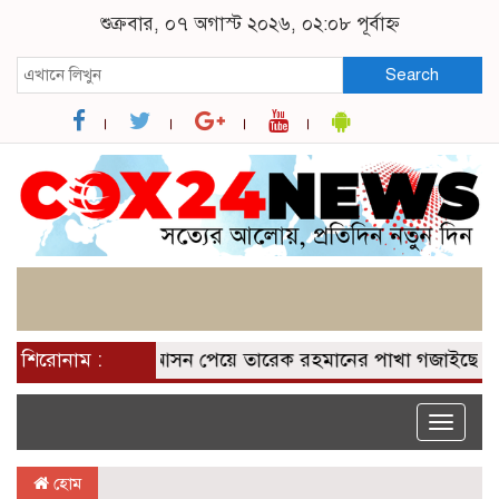
শুক্রবার, ০৭ অগাস্ট ২০২৬, ০২:০৮ পূর্বাহ্ন
Search
শিরোনাম :
২০০ আসন পেয়ে তারেক রহমানের পাখা গজাইছে: নাসীর
Toggle
naviga
হোম