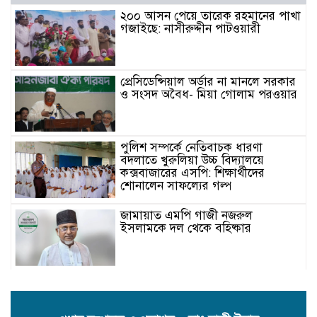
২০০ আসন পেয়ে তারেক রহমানের পাখা
গজাইছে: নাসীরুদ্দীন পাটওয়ারী
প্রেসিডেন্সিয়াল অর্ডার না মানলে সরকার
ও সংসদ অবৈধ- মিয়া গোলাম পরওয়ার
পুলিশ সম্পর্কে নেতিবাচক ধারণা
বদলাতে খুরুলিয়া উচ্চ বিদ্যালয়ে
কক্সবাজারের এসপি: শিক্ষার্থীদের
শোনালেন সাফল্যের গল্প
জামায়াত এমপি গাজী নজরুল
ইসলামকে দল থেকে বহিষ্কার
কক্সবাজারের মাতামুহুরির শাহারবিলে
বন্যায় নিহত বশির আহমদের পরিবারকে
জামায়াতের আর্থিক সহায়তা