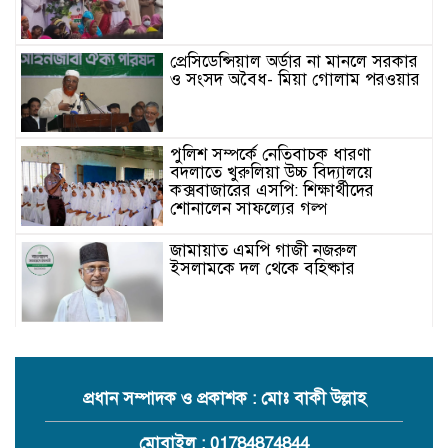
প্রেসিডেন্সিয়াল অর্ডার না মানলে সরকার
ও সংসদ অবৈধ- মিয়া গোলাম পরওয়ার
পুলিশ সম্পর্কে নেতিবাচক ধারণা
বদলাতে খুরুলিয়া উচ্চ বিদ্যালয়ে
কক্সবাজারের এসপি: শিক্ষার্থীদের
শোনালেন সাফল্যের গল্প
জামায়াত এমপি গাজী নজরুল
ইসলামকে দল থেকে বহিষ্কার
কক্সবাজারের মাতামুহুরির শাহারবিলে
বন্যায় নিহত বশির আহমদের পরিবারকে
জামায়াতের আর্থিক সহায়তা
প্রধান সম্পাদক ও প্রকাশক : মোঃ বাকী উল্লাহ
গাজী নজরুল এমপির বিরুদ্ধে কঠোর
মোবাইল : 01784874844