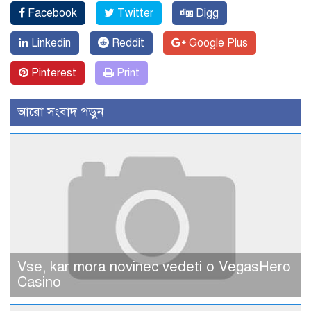
Facebook
Twitter
Digg
Linkedin
Reddit
Google Plus
Pinterest
Print
আরো সংবাদ পড়ুন
Vse, kar mora novinec vedeti o VegasHero
Casino