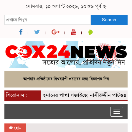
সোমবার, ১০ অগাস্ট ২০২৬, ১০:৫৬ পূর্বাহ্ন
Search
ন পেয়ে তারেক রহমানের পাখা গজাইছে: নাসীরুদ্দীন পাটওয়ারী
শিরোনাম :
Toggle
naviga
হোম