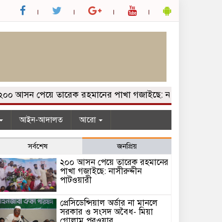
 আসন পেয়ে তারেক রহমানের পাখা গজাইছে: নাসীরুদ্দীন পাটওয়ার
আইন-আদালত
আরো
সর্বশেষ
জনপ্রিয়
২০০ আসন পেয়ে তারেক রহমানের
পাখা গজাইছে: নাসীরুদ্দীন
পাটওয়ারী
প্রেসিডেন্সিয়াল অর্ডার না মানলে
সরকার ও সংসদ অবৈধ- মিয়া
গোলাম পরওয়ার