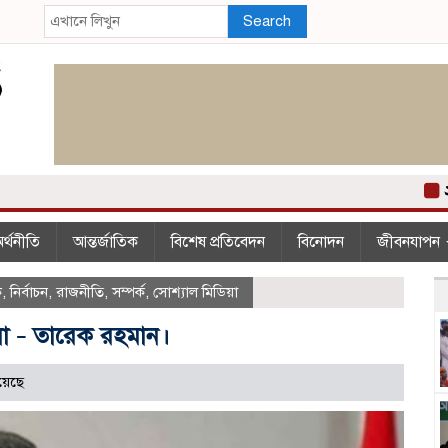
Search
২০০
র্থনীতি
আন্তর্জাতিক
বিশেষ প্রতিবেদন
বিনোদন
জীবনযাপন
ক
,
নির্বাচন
,
রাজনীতি
,
সম্পর্ক
,
সোশ্যাল মিডিয়া
া – তারেক রহমান।
য়েছে