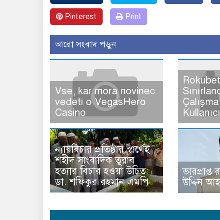
Pinterest
Print
আরো সংবাদ পড়ুন
Rokubet
Vse, kar mora novinec
Sınırlan
vedeti o VegasHero
Çalışma 
Casino
Kullanıc
ন্যায়বিচার প্রতিষ্ঠার স্বার্থেই
শহীদ সাংবাদিক তুরাব
হত্যার বিচার হওয়া উচিত:
ভারপ্রাপ্ত 
ডা. শফিকুর রহমান এমপি
উদ্দিন আ