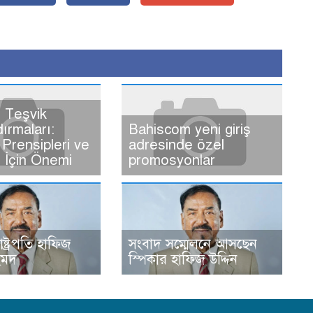
 Teşvik
dırmaları:
Bahiscom yeni giriş
Prensipleri ve
adresinde özel
ı İçin Önemi
promosyonlar
রাষ্ট্রপতি হাফিজ
সংবাদ সম্মেলনে আসছেন
হমদ
স্পিকার হাফিজ উদ্দিন