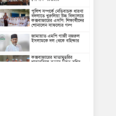
পুলিশ সম্পর্কে নেতিবাচক ধারণা
বদলাতে খুরুলিয়া উচ্চ বিদ্যালয়ে
কক্সবাজারের এসপি: শিক্ষার্থীদের
শোনালেন সাফল্যের গল্প
জামায়াত এমপি গাজী নজরুল
ইসলামকে দল থেকে বহিষ্কার
কক্সবাজারের মাতামুহুরির
শাহারবিলে বন্যায় নিহত বশির
আহমদের পরিবারকে জামায়াতের
আর্থিক সহায়তা
গাজী নজরুল এমপির বিরুদ্ধে
কঠোর ব্যবস্থা নিচ্ছে জামায়াত
ইউপি চেয়ারম্যান পদে স্নাতক
যোগ্যতা নিশ্চিতে হাইকোর্টের রুল