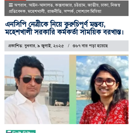
অপরাধ
,
আইন-আদালত
,
কক্সবাজার
,
চট্টগ্রাম
,
জাতীয়
,
ঢাকা
,
নিজস্ব
প্রতিবেদক
,
মহেশখালী
,
রাজনীতি
,
সম্পর্ক
,
সোশ্যাল মিডিয়া
এনসিপি নেত্রীকে নিয়ে কুরুচিপূর্ণ মন্তব্য,
মহেশখালী সরকারি কর্মকর্তা সাময়িক বরখাস্ত।
প্রকাশিত: বুধবার, ৯ জুলাই, ২০২৫
৩৬৭ বার পড়া হয়েছে