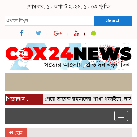
সোমবার, ১০ অগাস্ট ২০২৬, ১০:০৩ পূর্বাহ্ন
Search
শিরোনাম :
২০০ আসন পেয়ে তারেক রহমানের পাখা গজাইছে: নাসীরুদ্দী
Toggle
naviga
হোম