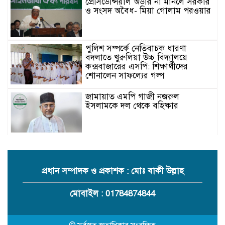
প্রেসিডেন্সিয়াল অর্ডার না মানলে সরকার
ও সংসদ অবৈধ- মিয়া গোলাম পরওয়ার
পুলিশ সম্পর্কে নেতিবাচক ধারণা
বদলাতে খুরুলিয়া উচ্চ বিদ্যালয়ে
কক্সবাজারের এসপি: শিক্ষার্থীদের
শোনালেন সাফল্যের গল্প
জামায়াত এমপি গাজী নজরুল
ইসলামকে দল থেকে বহিষ্কার
কক্সবাজারের মাতামুহুরির শাহারবিলে
বন্যায় নিহত বশির আহমদের পরিবারকে
জামায়াতের আর্থিক সহায়তা
প্রধান সম্পাদক ও প্রকাশক : মোঃ বাকী উল্লাহ
গাজী নজরুল এমপির বিরুদ্ধে কঠোর
মোবাইল : 01784874844
ব্যবস্থা নিচ্ছে জামায়াত