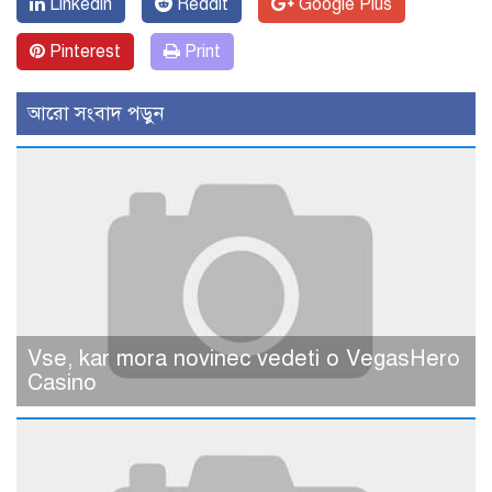
Linkedin
Reddit
Google Plus
Pinterest
Print
আরো সংবাদ পড়ুন
Vse, kar mora novinec vedeti o VegasHero
Casino