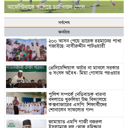
আর্জেন্টিনাকে কাঁদিয়ে চ্যাম্পিয়ন স্পেন
সর্বশেষ
জনপ্রিয়
২০০ আসন পেয়ে তারেক রহমানের পাখা
গজাইছে: নাসীরুদ্দীন পাটওয়ারী
প্রেসিডেন্সিয়াল অর্ডার না মানলে সরকার
ও সংসদ অবৈধ- মিয়া গোলাম পরওয়ার
পুলিশ সম্পর্কে নেতিবাচক ধারণা
বদলাতে খুরুলিয়া উচ্চ বিদ্যালয়ে
কক্সবাজারের এসপি: শিক্ষার্থীদের
শোনালেন সাফল্যের গল্প
জামায়াত এমপি গাজী নজরুল
ইসলামকে দল থেকে বহিষ্কার