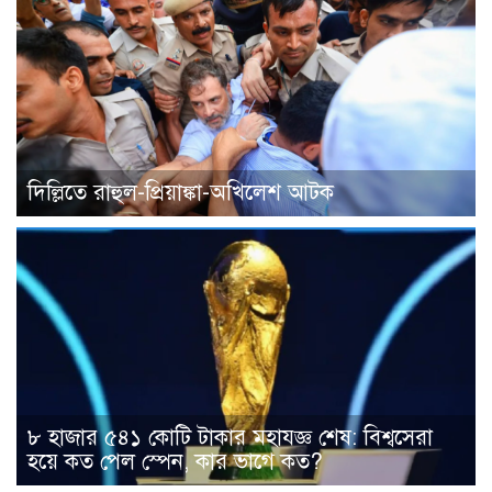
দিল্লিতে রাহুল-প্রিয়াঙ্কা-অখিলেশ আটক
৮ হাজার ৫৪১ কোটি টাকার মহাযজ্ঞ শেষ: বিশ্বসেরা
হয়ে কত পেল স্পেন, কার ভাগে কত?