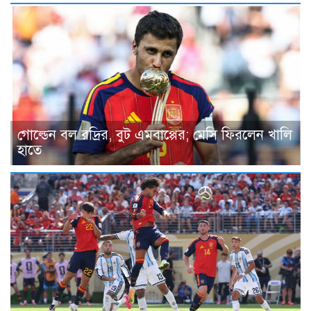
গোল্ডেন বল রদ্রির, বুট এমবাপ্পের; মেসি ফিরলেন খালি
হাতে