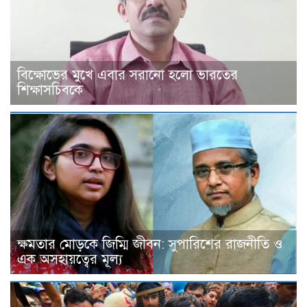
বিক্ষোভের মুখে এবার সরানো হলো ভারতের
শিক্ষাসচিবকে
ক্ষমতার মোড়কে জিম্মি জীবন: সুপারিশের রাজনীতি ও
এক অসহায়ত্বের মূল্য