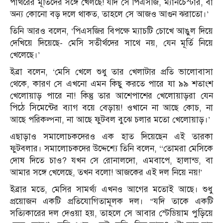
পাথরের মূর্তিদের সঙ্গে খেলছে! যদি সে পিএসজি, ম্যানচেস্টার, বা
অন্য কোনো বড় দলে থাকত, তাহলে সে আজও আগুন ঝরাতো।’
তিনি আরও বলেন, ‘পিএসজির বিপক্ষে ম্যাচটি চোখে আঙুল দিয়ে
দেখিয়ে দিয়েছে- মেসি সতীর্থদের সাথে নয়, যেন মূর্তি নিয়ে
খেলেছে।’
ইব্রা বলেন, ‘মেসি খেলে শুধু তার খেলাটার প্রতি ভালোবাসা
থেকে, কারণ সে এখনো এমন কিছু করতে পারে যা ৯৯ শতাংশ
খেলোয়াড় পারে না! কিন্তু তার আশেপাশের খেলোয়াড়রা যেন
পিঠে সিমেন্টের ব্যাগ বয়ে বেড়ায়! ওখানে না আছে কোচ, না
আছে পরিকল্পনা, না আছে ফুটবল বুঝে চলার মতো খেলোয়াড়।’
এছাড়াও সমালোচকদেরও এক হাত দিয়েছেন এই তারকা
ফুটবলার। সমালোচকদের উদ্দেশ্যে তিনি বলেন, ‘‘তোমরা মেসিকে
দোষ দিতে চাও? যখন সে রোনালদো, এমবাপে, হালান্ড, বা
আমার সঙ্গে খেলেছে, তখন বলো! আজকের এই দল নিয়ে নয়!’
ইব্রার মতে, মেসির সামর্থ্য এখনও আগের মতোই আছে। শুধু
প্রয়োজন একটি প্রতিযোগিতামূলক দল। “যদি তাকে একটি
সত্যিকারের দল দেওয়া হয়, তাহলে সে আবার স্টেডিয়াম পুড়িয়ে