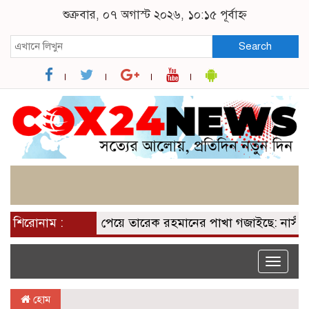
শুক্রবার, ০৭ অগাস্ট ২০২৬, ১০:১৫ পূর্বাহ্ন
Search
শিরোনাম :
২০০ আসন পেয়ে তারেক রহমানের পাখা গজাইছে: নাসীরুদ্দীন
Toggle
naviga
হোম