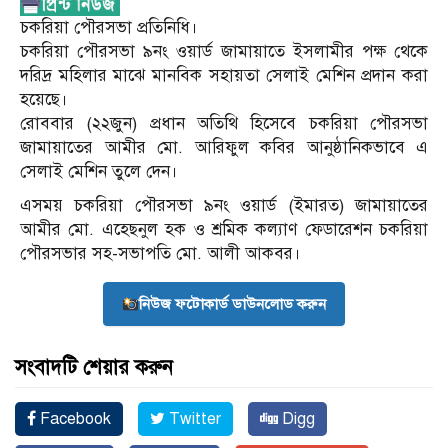
চকরিয়া পৌরসভা প্রতিনিধি।
চকরিয়া পৌরসভা ৯নং ওয়ার্ড জামায়াতে ইসলামীর পক্ষ থেকে
দরিদ্র মহিলার মাঝে মানবিক সহায়তা সেলাই মেশিন প্রদান করা
হয়েছে।
রোববার (২২জুন) প্রধান অতিথি হিসেবে চকরিয়া পৌরসভা
জামায়াতের আমীর মো. আরিফুল কবির আনুষ্ঠানিকভাবে এ
সেলাই মেশিন তুলে দেন।
এসময় চকরিয়া পৌরসভা ৯নং ওয়ার্ড (ইমারত) জামায়াতের
আমীর মো. এহেছনুল হক ও শ্রমিক কল্যাণ ফেডারেশন চকরিয়া
পৌরসভার সহ-সভাপতি মো. আলী আকবর।
নিউজ ফটোকার্ড ডাউনলোড করুন
সংবাদটি শেয়ার করুন
Facebook
Twitter
Digg