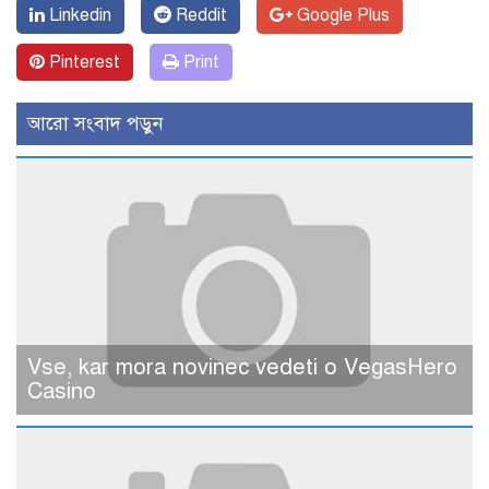
Linkedin
Reddit
Google Plus
Pinterest
Print
আরো সংবাদ পড়ুন
Vse, kar mora novinec vedeti o VegasHero
Casino