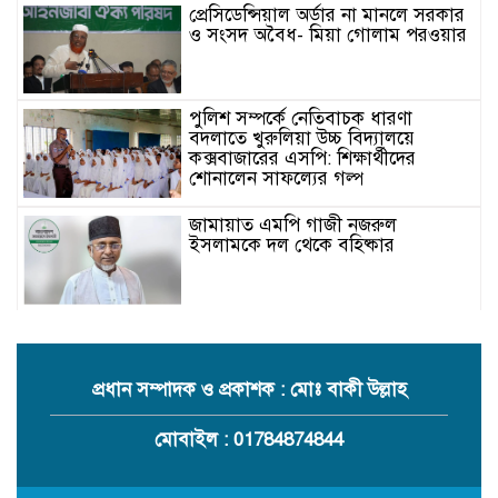
প্রেসিডেন্সিয়াল অর্ডার না মানলে সরকার
ও সংসদ অবৈধ- মিয়া গোলাম পরওয়ার
পুলিশ সম্পর্কে নেতিবাচক ধারণা
বদলাতে খুরুলিয়া উচ্চ বিদ্যালয়ে
কক্সবাজারের এসপি: শিক্ষার্থীদের
শোনালেন সাফল্যের গল্প
জামায়াত এমপি গাজী নজরুল
ইসলামকে দল থেকে বহিষ্কার
কক্সবাজারের মাতামুহুরির শাহারবিলে
বন্যায় নিহত বশির আহমদের পরিবারকে
জামায়াতের আর্থিক সহায়তা
প্রধান সম্পাদক ও প্রকাশক : মোঃ বাকী উল্লাহ
গাজী নজরুল এমপির বিরুদ্ধে কঠোর
মোবাইল : 01784874844
ব্যবস্থা নিচ্ছে জামায়াত