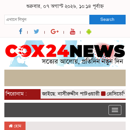
শুক্রবার, ০৭ অগাস্ট ২০২৬, ১০:১৪ পূর্বাহ্ন
Search
রহমানের পাখা গজাইছে: নাসীরুদ্দীন পাটওয়ারী
শিরোনাম :
প্রেসিডেন্সিয
Toggle
naviga
হোম