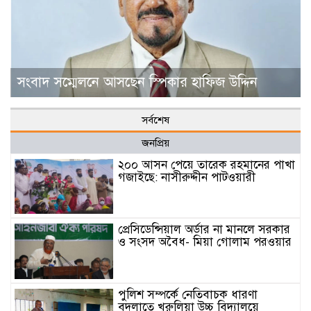
সংবাদ সম্মেলনে আসছেন স্পিকার হাফিজ উদ্দিন
সর্বশেষ
জনপ্রিয়
২০০ আসন পেয়ে তারেক রহমানের পাখা
গজাইছে: নাসীরুদ্দীন পাটওয়ারী
প্রেসিডেন্সিয়াল অর্ডার না মানলে সরকার
ও সংসদ অবৈধ- মিয়া গোলাম পরওয়ার
পুলিশ সম্পর্কে নেতিবাচক ধারণা
বদলাতে খুরুলিয়া উচ্চ বিদ্যালয়ে