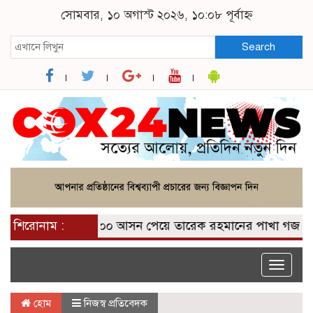
সোমবার, ১০ অগাস্ট ২০২৬, ১০:০৮ পূর্বাহ্ন
Search
শিরোনাম :
২০০ আসন পেয়ে তারেক রহমানের পাখা গজাইছে: ন
Toggle
naviga
হোম
নিজস্ব প্রতিবেদক