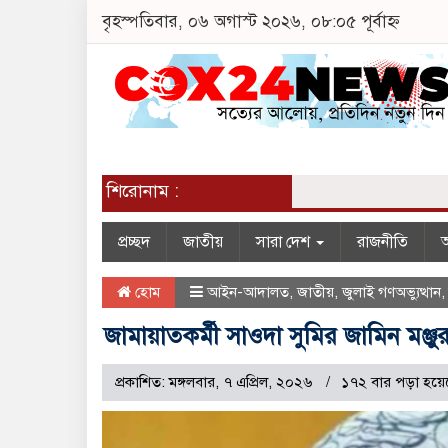
বৃহস্পতিবার, ০৬ অগাস্ট ২০২৬, ০৮:০৫ পূর্বাহ্ন
শিরোনাম :
প্রচ্ছদ
জাতীয়
সারা দেশ
রাজনীতি
অ
হোম
আইন-আদালত
,
জাতীয়
,
জুলাই গণঅভ্যুত্থান
জামায়াতকর্মী সাওদা সুমির জামিন মঞ্জু
প্রকাশিত: মঙ্গলবার, ৭ এপ্রিল, ২০২৬
১৭২ বার পড়া হয়ে