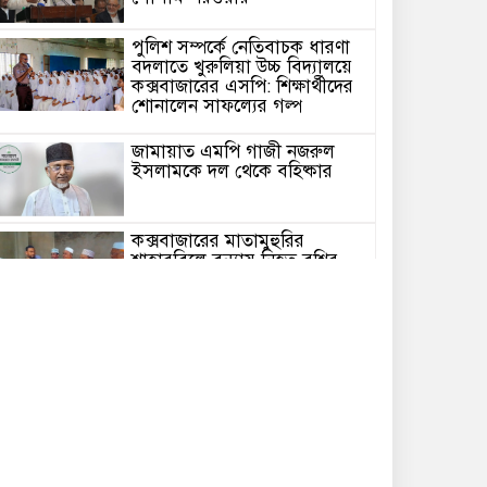
পুলিশ সম্পর্কে নেতিবাচক ধারণা
বদলাতে খুরুলিয়া উচ্চ বিদ্যালয়ে
কক্সবাজারের এসপি: শিক্ষার্থীদের
শোনালেন সাফল্যের গল্প
জামায়াত এমপি গাজী নজরুল
ইসলামকে দল থেকে বহিষ্কার
কক্সবাজারের মাতামুহুরির
শাহারবিলে বন্যায় নিহত বশির
আহমদের পরিবারকে জামায়াতের
আর্থিক সহায়তা
গাজী নজরুল এমপির বিরুদ্ধে
কঠোর ব্যবস্থা নিচ্ছে জামায়াত
ইউপি চেয়ারম্যান পদে স্নাতক
যোগ্যতা নিশ্চিতে হাইকোর্টের রুল