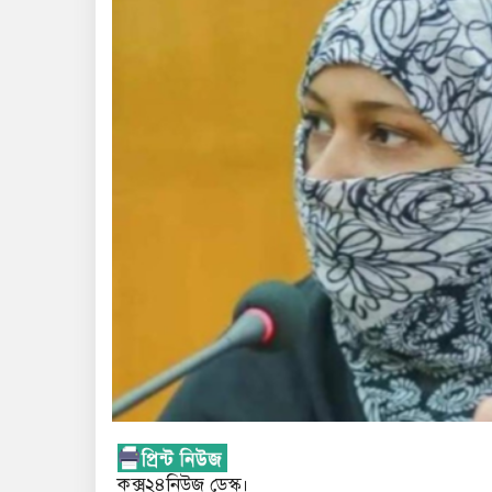
কক্স২৪নিউজ ডেস্ক।