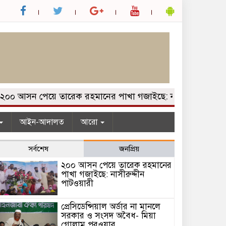
 আসন পেয়ে তারেক রহমানের পাখা গজাইছে: নাসীরুদ্দীন পাটওয়ার
আইন-আদালত
আরো
সর্বশেষ
জনপ্রিয়
২০০ আসন পেয়ে তারেক রহমানের
পাখা গজাইছে: নাসীরুদ্দীন
পাটওয়ারী
প্রেসিডেন্সিয়াল অর্ডার না মানলে
সরকার ও সংসদ অবৈধ- মিয়া
গোলাম পরওয়ার