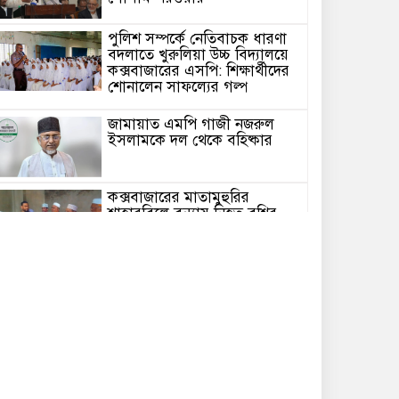
পুলিশ সম্পর্কে নেতিবাচক ধারণা
বদলাতে খুরুলিয়া উচ্চ বিদ্যালয়ে
কক্সবাজারের এসপি: শিক্ষার্থীদের
শোনালেন সাফল্যের গল্প
জামায়াত এমপি গাজী নজরুল
ইসলামকে দল থেকে বহিষ্কার
কক্সবাজারের মাতামুহুরির
শাহারবিলে বন্যায় নিহত বশির
আহমদের পরিবারকে জামায়াতের
আর্থিক সহায়তা
গাজী নজরুল এমপির বিরুদ্ধে
কঠোর ব্যবস্থা নিচ্ছে জামায়াত
ইউপি চেয়ারম্যান পদে স্নাতক
যোগ্যতা নিশ্চিতে হাইকোর্টের রুল