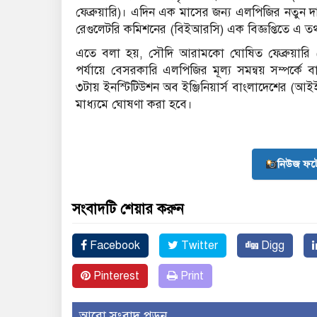
ফেব্রুয়ারি)। এদিন এক মাসের জন্য এলপিজির নতুন দা
রেগুলেটরি কমিশনের (বিইআরসি) এক বিজ্ঞপ্তিতে এ তথ
এতে বলা হয়, সৌদি আরামকো ঘোষিত ফেব্রুয়ারি (
পর্যায়ে বেসরকারি এলপিজির মূল্য সমন্বয় সম্পর্কে
৩টায় ইনস্টিটিউশন অব ইঞ্জিনিয়ার্স বাংলাদেশের (আইইবি
মাধ্যমে ঘোষণা করা হবে।
নিউজ ফট
সংবাদটি শেয়ার করুন
Facebook
Twitter
Digg
Pinterest
Print
আরো সংবাদ পড়ুন