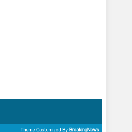
মাইলস্টোন দুর্ঘটনায় হতাহতদের
স্মরণে বাংলাদেশ বিমান বাহিনীর
সকল মসজিদে বিশেষ দোয়া ও
মোনাজাত
দিল্লিতে রাহুল-প্রিয়াঙ্কা-অখিলেশ
আটক
সবুজায়নে একধাপ এগিয়ে
কক্সবাজার জেলা পুলিশ: ফলদ,
বনজ ও ঔষধি গাছের চারা রোপণ
সাতক্ষীরা-৪ আসনের সংসদ সদস্য
জনাব গাজী নজরুল ইসলাম এর
বিষয়ে জামায়াতে ইসলামীর বিবৃতি
দুপুর ১টার মধ্যে যেসব জেলায়
৬০ কিমি বেগে ঝড়ের আভাস
Theme Customized By
BreakingNews