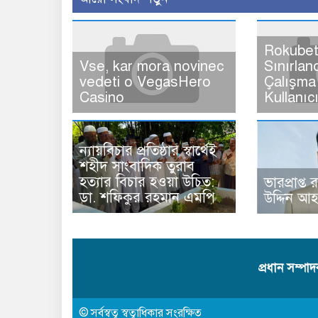
Rokubet
Vse, kar mora novinec
Sınırlan
vedeti o VegasHero
Çalışma 
Casino
Kullanıc
ন্যায়বিচার প্রতিষ্ঠার স্বার্থেই
শহীদ সাংবাদিক তুরাব
হত্যার বিচার হওয়া উচিত:
ভারপ্রাপ্ত 
ডা. শফিকুর রহমান এমপি
উদ্দিন আ
প্রধান সম্পা
© সর্বস্বত্ব স্বত্বাধিকার সংরক্ষিত