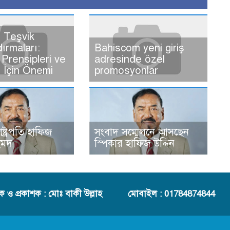
 Teşvik
dırmaları:
Bahiscom yeni giriş
Prensipleri ve
adresinde özel
ı İçin Önemi
promosyonlar
রাষ্ট্রপতি হাফিজ
সংবাদ সম্মেলনে আসছেন
হমদ
স্পিকার হাফিজ উদ্দিন
দক ও প্রকাশক : মোঃ বাকী উল্লাহ
মোবাইল : 01784874844