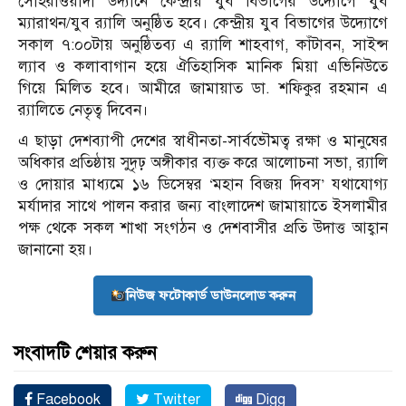
সোহরাওয়ার্দী উদ্যানে কেন্দ্রীয় যুব বিভাগের উদ্যোগে যুব
ম্যারাথন/যুব র‌্যালি অনুষ্ঠিত হবে। কেন্দ্রীয় যুব বিভাগের উদ্যোগে
সকাল ৭:০০টায় অনুষ্ঠিতব্য এ র‌্যালি শাহবাগ, কাঁটাবন, সাইন্স
ল্যাব ও কলাবাগান হয়ে ঐতিহাসিক মানিক মিয়া এভিনিউতে
গিয়ে মিলিত হবে। আমীরে জামায়াত ডা. শফিকুর রহমান এ
র‌্যালিতে নেতৃত্ব দিবেন।
এ ছাড়া দেশব্যাপী দেশের স্বাধীনতা-সার্বভৌমত্ব রক্ষা ও মানুষের
অধিকার প্রতিষ্ঠায় সুদৃঢ় অঙ্গীকার ব্যক্ত করে আলোচনা সভা, র‌্যালি
ও দোয়ার মাধ্যমে ১৬ ডিসেম্বর ‘মহান বিজয় দিবস’ যথাযোগ্য
মর্যাদার সাথে পালন করার জন্য বাংলাদেশ জামায়াতে ইসলামীর
পক্ষ থেকে সকল শাখা সংগঠন ও দেশবাসীর প্রতি উদাত্ত আহ্বান
জানানো হয়।
নিউজ ফটোকার্ড ডাউনলোড করুন
সংবাদটি শেয়ার করুন
Facebook
Twitter
Digg