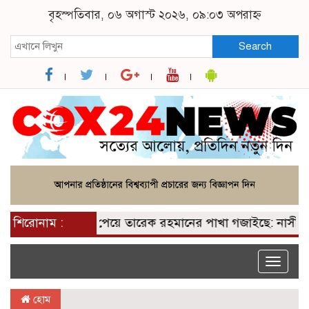
বৃহস্পতিবার, ০৬ অগাস্ট ২০২৬, ০৯:০৩ অপরাহ্ন
Search
শিরোনাম :
২০০ আসন পেয়ে তারেক রহমানের পাখা গজাইছে: নাসীরুদ্দী
Toggle
naviga
হোম