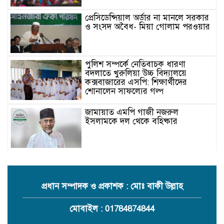
প্রেসিডেন্সিয়াল অর্ডার না মানলে সরকার
ও সংসদ অবৈধ- মিয়া গোলাম পরওয়ার
পুলিশ সম্পর্কে নেতিবাচক ধারণা
বদলাতে খুরুলিয়া উচ্চ বিদ্যালয়ে
কক্সবাজারের এসপি: শিক্ষার্থীদের
শোনালেন সাফল্যের গল্প
জামায়াত এমপি গাজী নজরুল
ইসলামকে দল থেকে বহিষ্কার
কক্সবাজারের মাতামুহুরির শাহারবিলে
বন্যায় নিহত বশির আহমদের পরিবারকে
জামায়াতের আর্থিক সহায়তা
প্রধান সম্পাদক ও প্রকাশক : মোঃ বাকী উল্লাহ
গাজী নজরুল এমপির বিরুদ্ধে কঠোর
মোবাইল : 01784874844
ব্যবস্থা নিচ্ছে জামায়াত