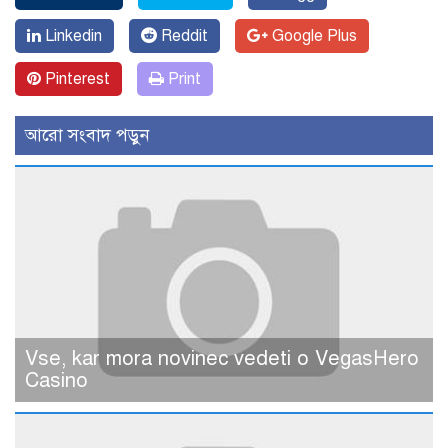
Linkedin
Reddit
Google Plus
Pinterest
Print
আরো সংবাদ পড়ুন
Vse, kar mora novinec vedeti o VegasHero
Casino