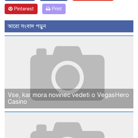
Pinterest
Print
আরো সংবাদ পড়ুন
Vse, kar mora novinec vedeti o VegasHero
Casino