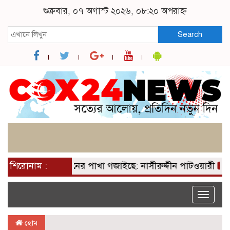
শুক্রবার, ০৭ অগাস্ট ২০২৬, ০৮:২০ অপরাহ্ন
Search
য়ে তারেক রহমানের পাখা গজাইছে: নাসীরুদ্দীন পাটওয়ারী
শিরোনাম :
প্র
Toggle
naviga
হোম