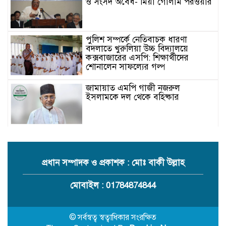
ও সংসদ অবৈধ- মিয়া গোলাম পরওয়ার
পুলিশ সম্পর্কে নেতিবাচক ধারণা
বদলাতে খুরুলিয়া উচ্চ বিদ্যালয়ে
কক্সবাজারের এসপি: শিক্ষার্থীদের
শোনালেন সাফল্যের গল্প
জামায়াত এমপি গাজী নজরুল
ইসলামকে দল থেকে বহিষ্কার
কক্সবাজারের মাতামুহুরির শাহারবিলে
বন্যায় নিহত বশির আহমদের পরিবারকে
জামায়াতের আর্থিক সহায়তা
প্রধান সম্পাদক ও প্রকাশক : মোঃ বাকী উল্লাহ
গাজী নজরুল এমপির বিরুদ্ধে কঠোর
মোবাইল : 01784874844
ব্যবস্থা নিচ্ছে জামায়াত
© সর্বস্বত্ব স্বত্বাধিকার সংরক্ষিত