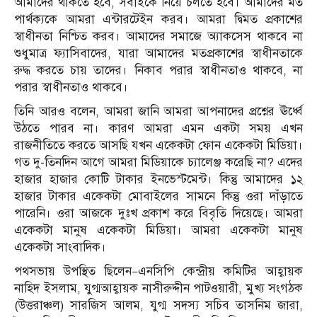
আমাদের থাকতে হবে, সবাইকে নিয়ে চলতে হবে। আমাদের মত
পার্থক্যকে আমরা এন্টারটেইন করব। আমরা দ্বিমত প্রকাশের
স্বাধীনতা নিশ্চিত করব। আমাদের সমাজে অ্যাকসেস থাকবে না
শুধুমাত্র ফ্যাসিবাদের, যারা আমাদের মতপ্রকাশের স্বাধীনতাকে
রুদ্ধ করতে চায় তাদের। নিকাব পরার স্বাধীনতাও থাকবে, না
পরার স্বাধীনতাও থাকবে।
তিনি আরও বলেন, আমরা জানি আমরা আপনাদের প্রশ্নের ঊর্ধ্বে
উঠতে পারব না। কারণ আমরা এমন একটা সময় এখন
রাজনীতিতে করতে আসছি যখন একেকটা ফোন একেকটা মিডিয়া।
গত দু-তিনদিন আগে আমরা মিডিয়াকে চ্যালেঞ্জ করেছি না? এদের
হাজার হাজার কোটি টাকার ইনভেস্টমেন্ট। কিন্তু আমাদের ১২
হাজার টাকার একেকটা মোবাইলের সামনে কিন্তু ওরা দাঁড়াতে
পারেনি। ওরা আজকে দুঃখ প্রকাশ করে বিবৃতি দিয়েছে। আমরা
একেকটা মানুষ একেকটা মিডিয়া। আমরা একেকটা মানুষ
একেকটা সাংবাদিক।
পথসভায় উপস্থিত ছিলেন—এনসিপি কেন্দ্রীয় কমিটির আহ্বায়ক
নাহিদ ইসলাম, যুগ্মআহ্বায়ক নাসীরুদ্দীন পাটওয়ারী, মুখ্য সংগঠক
(উত্তরাঞ্চল) সারজিস আলম, যুগ্ম সদস্য সচিব তাসনিম জারা,