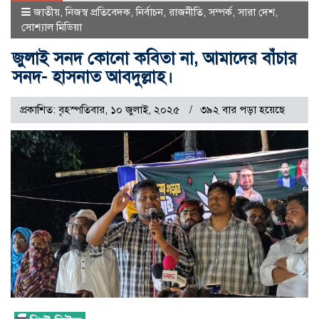
জাতীয়
,
নিজস্ব প্রতিবেদক
,
নির্বাচন
,
রাজনীতি
,
সম্পর্ক
,
সারা দেশ
,
সোশ্যাল মিডিয়া
জুলাই সনদ কোনো কবিতা না, আমাদের বাঁচার
সনদ- হাসনাত আবদুল্লাহ।
প্রকাশিত: বৃহস্পতিবার, ১০ জুলাই, ২০২৫
৩৯২ বার পড়া হয়েছে