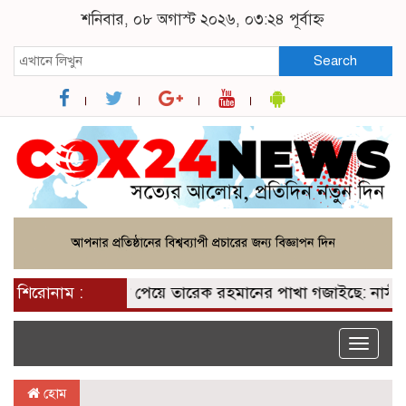
শনিবার, ০৮ অগাস্ট ২০২৬, ০৩:২৪ পূর্বাহ্ন
Search
শিরোনাম :
২০০ আসন পেয়ে তারেক রহমানের পাখা গজাইছে: নাসীরুদ্দ
Toggle
naviga
হোম