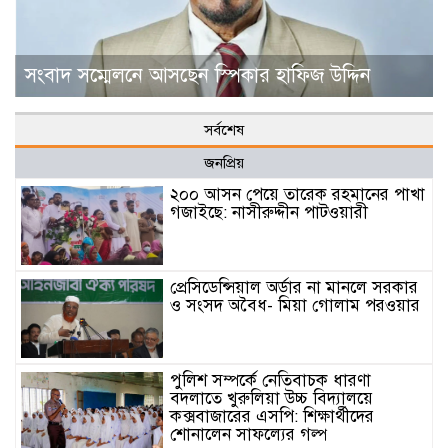
সংবাদ সম্মেলনে আসছেন স্পিকার হাফিজ উদ্দিন
সর্বশেষ
জনপ্রিয়
২০০ আসন পেয়ে তারেক রহমানের পাখা
গজাইছে: নাসীরুদ্দীন পাটওয়ারী
প্রেসিডেন্সিয়াল অর্ডার না মানলে সরকার
ও সংসদ অবৈধ- মিয়া গোলাম পরওয়ার
পুলিশ সম্পর্কে নেতিবাচক ধারণা
বদলাতে খুরুলিয়া উচ্চ বিদ্যালয়ে
কক্সবাজারের এসপি: শিক্ষার্থীদের
শোনালেন সাফল্যের গল্প