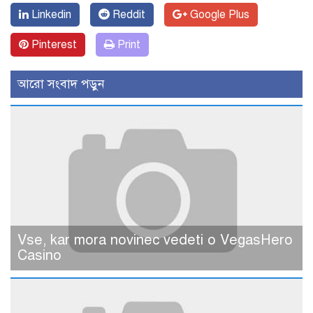
Linkedin
Reddit
Google Plus
Pinterest
Print
আরো সংবাদ পড়ুন
Vse, kar mora novinec vedeti o VegasHero
Casino