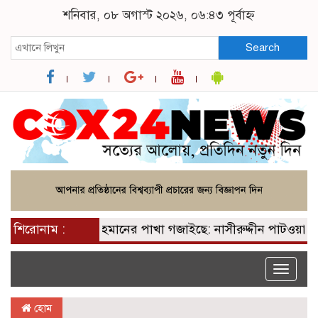
শনিবার, ০৮ অগাস্ট ২০২৬, ০৬:৪৩ পূর্বাহ্ন
Search
পেয়ে তারেক রহমানের পাখা গজাইছে: নাসীরুদ্দীন পাটওয়ারী
শিরোনাম :
Toggle
naviga
হোম