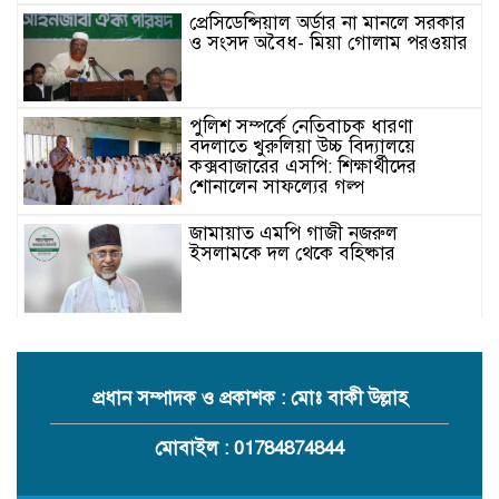
প্রেসিডেন্সিয়াল অর্ডার না মানলে সরকার
ও সংসদ অবৈধ- মিয়া গোলাম পরওয়ার
পুলিশ সম্পর্কে নেতিবাচক ধারণা
বদলাতে খুরুলিয়া উচ্চ বিদ্যালয়ে
কক্সবাজারের এসপি: শিক্ষার্থীদের
শোনালেন সাফল্যের গল্প
জামায়াত এমপি গাজী নজরুল
ইসলামকে দল থেকে বহিষ্কার
কক্সবাজারের মাতামুহুরির শাহারবিলে
বন্যায় নিহত বশির আহমদের পরিবারকে
জামায়াতের আর্থিক সহায়তা
প্রধান সম্পাদক ও প্রকাশক : মোঃ বাকী উল্লাহ
গাজী নজরুল এমপির বিরুদ্ধে কঠোর
মোবাইল : 01784874844
ব্যবস্থা নিচ্ছে জামায়াত