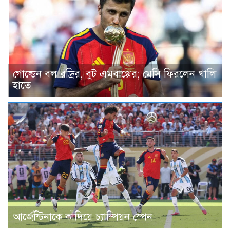
গোল্ডেন বল রদ্রির, বুট এমবাপ্পের; মেসি ফিরলেন খালি
হাতে
আর্জেন্টিনাকে কাঁদিয়ে চ্যাম্পিয়ন স্পেন