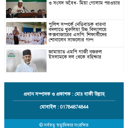
ও সংসদ অবৈধ- মিয়া গোলাম পরওয়ার
পুলিশ সম্পর্কে নেতিবাচক ধারণা
বদলাতে খুরুলিয়া উচ্চ বিদ্যালয়ে
কক্সবাজারের এসপি: শিক্ষার্থীদের
শোনালেন সাফল্যের গল্প
জামায়াত এমপি গাজী নজরুল
ইসলামকে দল থেকে বহিষ্কার
কক্সবাজারের মাতামুহুরির শাহারবিলে
বন্যায় নিহত বশির আহমদের পরিবারকে
জামায়াতের আর্থিক সহায়তা
প্রধান সম্পাদক ও প্রকাশক : মোঃ বাকী উল্লাহ
গাজী নজরুল এমপির বিরুদ্ধে কঠোর
মোবাইল : 01784874844
ব্যবস্থা নিচ্ছে জামায়াত
© সর্বস্বত্ব স্বত্বাধিকার সংরক্ষিত