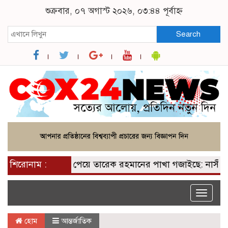
শুক্রবার, ০৭ অগাস্ট ২০২৬, ০৩:৪৪ পূর্বাহ্ন
Search
শিরোনাম :
২০০ আসন পেয়ে তারেক রহমানের পাখা গজাইছে: নাসীরুদ্দীন
Toggle
naviga
হোম
আন্তর্জাতিক