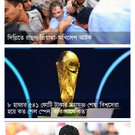
দিল্লিতে রাহুল-প্রিয়াঙ্কা-অখিলেশ আটক
৮ হাজার ৫৪১ কোটি টাকার মহাযজ্ঞ শেষ: বিশ্বসেরা
হয়ে কত পেল স্পেন, কার ভাগে কত?