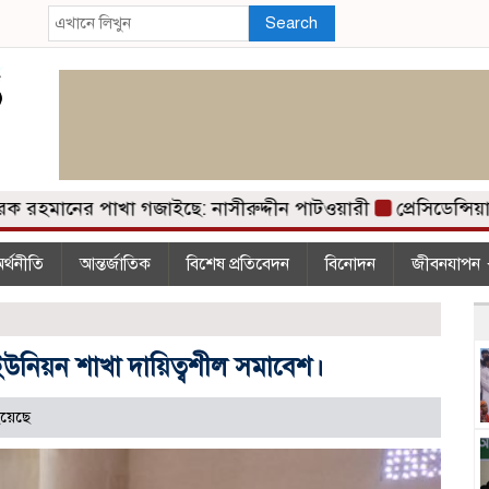
Search
মানের পাখা গজাইছে: নাসীরুদ্দীন পাটওয়ারী
প্রেসিডেন্সিয়
র্থনীতি
আন্তর্জাতিক
বিশেষ প্রতিবেদন
বিনোদন
জীবনযাপন
উনিয়ন শাখা দায়িত্বশীল সমাবেশ।
য়েছে