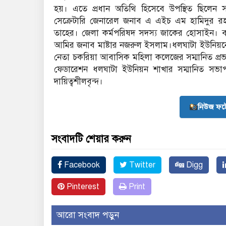
হয়। এতে প্রধান অতিথি হিসেবে উপস্থিত ছিলেন
সেক্রেটারি জেনারেল জনাব এ এইচ এম হামিদুর র
তাহের। জেলা কর্মপরিষদ সদস্য জাকের হোসাইন। বা
আমির জনাব মাষ্টার নজরুল ইসলাম।ধলঘাটা ইউনিয়নের
নেতা চকরিয়া আবাসিক মহিলা কলেজের সম্মানিত প্
ফেডারেশন ধলঘাটা ইউনিয়ন শাখার সম্মানিত সভাপতি
দায়িত্বশীলবৃন্দ।
নিউজ ফট
সংবাদটি শেয়ার করুন
Facebook
Twitter
Digg
Pinterest
Print
আরো সংবাদ পড়ুন