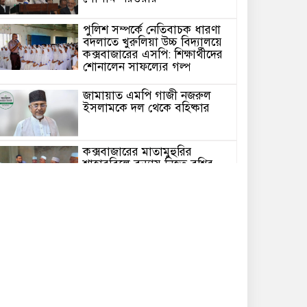
পুলিশ সম্পর্কে নেতিবাচক ধারণা
বদলাতে খুরুলিয়া উচ্চ বিদ্যালয়ে
কক্সবাজারের এসপি: শিক্ষার্থীদের
শোনালেন সাফল্যের গল্প
জামায়াত এমপি গাজী নজরুল
ইসলামকে দল থেকে বহিষ্কার
কক্সবাজারের মাতামুহুরির
শাহারবিলে বন্যায় নিহত বশির
আহমদের পরিবারকে জামায়াতের
আর্থিক সহায়তা
গাজী নজরুল এমপির বিরুদ্ধে
কঠোর ব্যবস্থা নিচ্ছে জামায়াত
ইউপি চেয়ারম্যান পদে স্নাতক
যোগ্যতা নিশ্চিতে হাইকোর্টের রুল