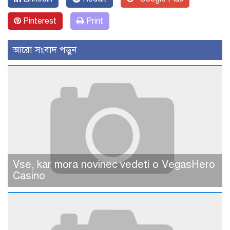
Pinterest
Print
আরো সংবাদ পড়ুন
Vse, kar mora novinec vedeti o VegasHero
Casino