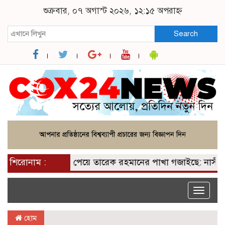
শুক্রবার, ০৭ অগাস্ট ২০২৬, ১২:১৫ অপরাহ্ন
Search
শিরোনাম :
২০০ আসন পেয়ে তারেক রহমানের পাখা গজাইছে: নাসীরুদ্দী
Toggle
naviga
হোম