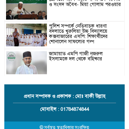
ও সংসদ অবৈধ- মিয়া গোলাম পরওয়ার
পুলিশ সম্পর্কে নেতিবাচক ধারণা
বদলাতে খুরুলিয়া উচ্চ বিদ্যালয়ে
কক্সবাজারের এসপি: শিক্ষার্থীদের
শোনালেন সাফল্যের গল্প
জামায়াত এমপি গাজী নজরুল
ইসলামকে দল থেকে বহিষ্কার
কক্সবাজারের মাতামুহুরির শাহারবিলে
বন্যায় নিহত বশির আহমদের পরিবারকে
জামায়াতের আর্থিক সহায়তা
প্রধান সম্পাদক ও প্রকাশক : মোঃ বাকী উল্লাহ
গাজী নজরুল এমপির বিরুদ্ধে কঠোর
মোবাইল : 01784874844
ব্যবস্থা নিচ্ছে জামায়াত
© সর্বস্বত্ব স্বত্বাধিকার সংরক্ষিত