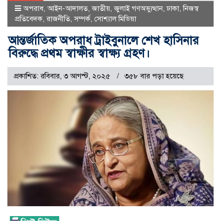
অপরাধ
,
আইন-আদালত
,
জাতীয়
,
জুলাই গণঅভ্যুত্থান
,
ঢাকা
,
নিজস্ব
প্রতিবেদক
,
রাজনীতি
,
সম্পর্ক
,
সোশ্যাল মিডিয়া
আন্তর্জাতিক অপরাধ ট্রাইবুনালে শেখ হাসিনার
বিরুদ্ধে প্রথম স্বাক্ষীর স্বাক্ষ্য গ্রহণ।
প্রকাশিত: রবিবার, ৩ আগস্ট, ২০২৫
৩৫৮ বার পড়া হয়েছে