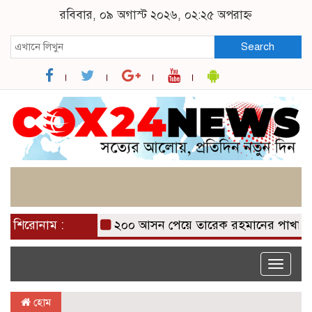
রবিবার, ০৯ অগাস্ট ২০২৬, ০২:২৫ অপরাহ্ন
Search
শিরোনাম :
২০০ আসন পেয়ে তারেক রহমানের পাখা গজাইছ
Toggle
naviga
হোম