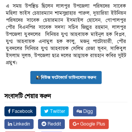
এ সময় উপস্থিত ছিলেন লালপুর উপজেলা পরিষদের সাবেক
মহিলা ভাইস চেয়ারম্যান শামসুন্নাহার পারুল, দুয়ারিয়া ইউনিয়ন
পরিষদের সাবেক চেয়ারম্যান ইসমাইল হোসেন, গোপালপুর
পৌর বিএনপির সাবেক সদস্য সচিব জিল্লুর রহমান, লালপুর
উপজেলা যুবদলের সিনিয়র যুগ্ম আহবায়ক মাইনুল হক বিপ্লব,
যুগ্ম আহবায়ক এনামুল হক কালু, মজনু পাটোয়ারী, পৌর
যুবদলের সিনিয়র যুগ্ম আহবায়ক সেলিম রেজা ভূবন, সাকিবুল
ইসলাম সুলভ, উপজেলা ছাত্র দলের আহ্বায়ক রায়হান কবির সুইট
প্রমুখ।
নিউজ ফটোকার্ড ডাউনলোড করুন
সংবাদটি শেয়ার করুন
Facebook
Twitter
Digg
Linkedin
Reddit
Google Plus