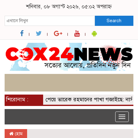
শনিবার, ০৮ অগাস্ট ২০২৬, ০৫:০২ অপরাহ্ন
Search
শিরোনাম :
২০০ আসন পেয়ে তারেক রহমানের পাখা গজাইছে: নাসীরুদ্দ
Toggle
naviga
হোম