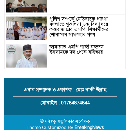
পুলিশ সম্পর্কে নেতিবাচক ধারণা
বদলাতে খুরুলিয়া উচ্চ বিদ্যালয়ে
কক্সবাজারের এসপি: শিক্ষার্থীদের
শোনালেন সাফল্যের গল্প
জামায়াত এমপি গাজী নজরুল
ইসলামকে দল থেকে বহিষ্কার
কক্সবাজারের মাতামুহুরির শাহারবিলে
বন্যায় নিহত বশির আহমদের পরিবারকে
জামায়াতের আর্থিক সহায়তা
প্রধান সম্পাদক ও প্রকাশক : মোঃ বাকী উল্লাহ
গাজী নজরুল এমপির বিরুদ্ধে কঠোর
মোবাইল : 01784874844
ব্যবস্থা নিচ্ছে জামায়াত
© সর্বস্বত্ব স্বত্বাধিকার সংরক্ষিত
Theme Customized By
BreakingNews
ইউপি চেয়ারম্যান পদে স্নাতক যোগ্যতা