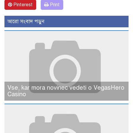
Pinterest
Print
আরো সংবাদ পড়ুন
Vse, kar mora novinec vedeti o VegasHero
Casino