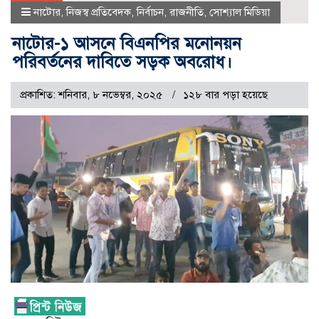
নাটোর
,
নিজস্ব প্রতিবেদক
,
নির্বাচন
,
রাজনীতি
,
সোশ্যাল মিডিয়া
নাটোর-১ আসনে বিএনপির মনোনয়ন
পরিবর্তনের দাবিতে সড়ক অবরোধ।
প্রকাশিত: শনিবার, ৮ নভেম্বর, ২০২৫
১২৮ বার পড়া হয়েছে