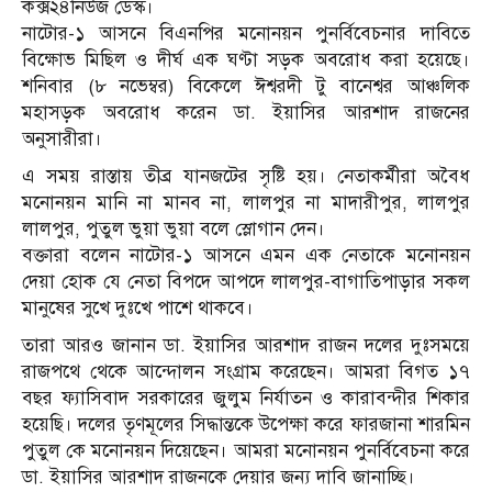
কক্স২৪নিউজ ডেস্ক।
নাটোর-১ আসনে বিএনপির মনোনয়ন পুনর্বিবেচনার দাবিতে
বিক্ষোভ মিছিল ও দীর্ঘ এক ঘণ্টা সড়ক অবরোধ করা হয়েছে।
শনিবার (৮ নভেম্বর) বিকেলে ঈশ্বরদী টু বানেশ্বর আঞ্চলিক
মহাসড়ক অবরোধ করেন ডা. ইয়াসির আরশাদ রাজনের
অনুসারীরা।
এ সময় রাস্তায় তীব্র যানজটের সৃষ্টি হয়। নেতাকর্মীরা অবৈধ
মনোনয়ন মানি না মানব না, লালপুর না মাদারীপুর, লালপুর
লালপুর, পুতুল ভুয়া ভুয়া বলে স্লোগান দেন।
বক্তারা বলেন নাটোর-১ আসনে এমন এক নেতাকে মনোনয়ন
দেয়া হোক যে নেতা বিপদে আপদে লালপুর-বাগাতিপাড়ার সকল
মানুষের সুখে দুঃখে পাশে থাকবে।
তারা আরও জানান ডা. ইয়াসির আরশাদ রাজন দলের দুঃসময়ে
রাজপথে থেকে আন্দোলন সংগ্রাম করেছেন। আমরা বিগত ১৭
বছর ফ্যাসিবাদ সরকারের জুলুম নির্যাতন ও কারাবন্দীর শিকার
হয়েছি। দলের তৃণমূলের সিদ্ধান্তকে উপেক্ষা করে ফারজানা শারমিন
পুতুল কে মনোনয়ন দিয়েছেন। আমরা মনোনয়ন পুনর্বিবেচনা করে
ডা. ইয়াসির আরশাদ রাজনকে দেয়ার জন্য দাবি জানাচ্ছি।