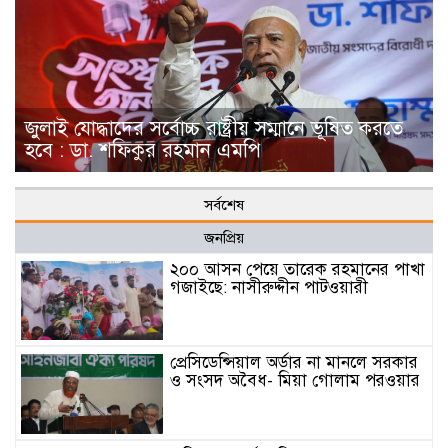
জুলাই যোদ্ধাদের সর্বোচ্চ রাষ্ট্রীয় সম্মানে ভূষিত করতে
হবে : ডা. শফিকুর রহমান এমপি
সর্বশেষ
জনপ্রিয়
২০০ আসন পেয়ে তারেক রহমানের পাখা
গজাইছে: নাসীরুদ্দীন পাটওয়ারী
প্রেসিডেন্সিয়াল অর্ডার না মানলে সরকার
ও সংসদ অবৈধ- মিয়া গোলাম পরওয়ার