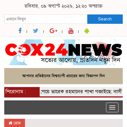
রবিবার, ০৯ অগাস্ট ২০২৬, ১২:২০ অপরাহ্ন
Search
শিরোনাম :
২০০ আসন পেয়ে তারেক রহমানের পাখা গজাইছে: নাসীরুদ্দী
Toggle
naviga
হোম