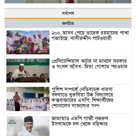
সর্বশেষ
জনপ্রিয়
২০০ আসন পেয়ে তারেক রহমানের পাখা
গজাইছে: নাসীরুদ্দীন পাটওয়ারী
প্রেসিডেন্সিয়াল অর্ডার না মানলে সরকার
ও সংসদ অবৈধ- মিয়া গোলাম পরওয়ার
পুলিশ সম্পর্কে নেতিবাচক ধারণা
বদলাতে খুরুলিয়া উচ্চ বিদ্যালয়ে
কক্সবাজারের এসপি: শিক্ষার্থীদের
শোনালেন সাফল্যের গল্প
জামায়াত এমপি গাজী নজরুল
ইসলামকে দল থেকে বহিষ্কার