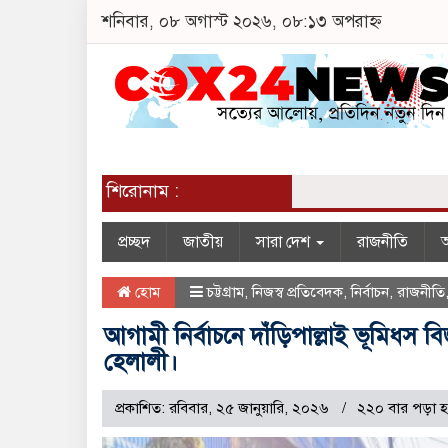
শনিবার, ০৮ অগাস্ট ২০২৬, ০৮:১৩ অপরাহ্ন
শিরোনাম :
প্রচ্ছদ
জাতীয়
সারা দেশ
রাজনীতি
অ
হোম
চট্টগ্রাম
,
নিজস্ব প্রতিবেদক
,
নির্বাচন
,
রাজনীতি
আগামী নির্বাচনে দাঁড়িপাল্লাই ভূমিধস 
হেলালী।
প্রকাশিত: রবিবার, ২৫ জানুয়ারি, ২০২৬
২২০ বার পড়া হ