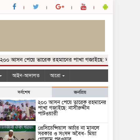
 আসন পেয়ে তারেক রহমানের পাখা গজাইছে: নাসীরুদ্দীন পাটওয়ার
আইন-আদালত
আরো
সর্বশেষ
জনপ্রিয়
২০০ আসন পেয়ে তারেক রহমানের
পাখা গজাইছে: নাসীরুদ্দীন
পাটওয়ারী
প্রেসিডেন্সিয়াল অর্ডার না মানলে
সরকার ও সংসদ অবৈধ- মিয়া
গোলাম পরওয়ার