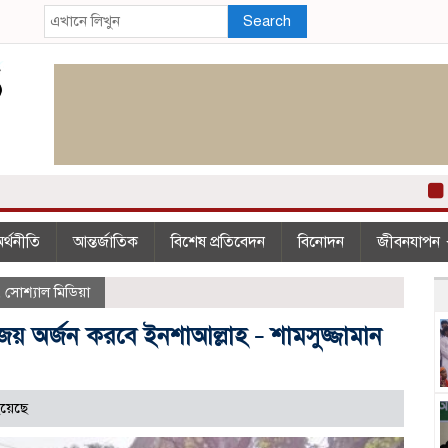
Search
২০০
র্থনীতি
আন্তর্জাতিক
বিশেষ প্রতিবেদন
বিনোদন
জীবনযাপন
,
সোশ্যাল মিডিয়া
বিজয় অর্জন করবে ইনশাআল্লাহ – শামসুজ্জামান
য়েছে