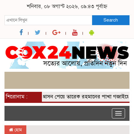
শনিবার, ০৮ অগাস্ট ২০২৬, ০৯:৪৩ পূর্বাহ্ন
Search
শিরোনাম :
২০০ আসন পেয়ে তারেক রহমানের পাখা গজাইছে: নাসী
Toggle
naviga
হোম