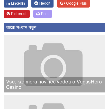
Linkedin
Reddit
Google Plus
Pinterest
Print
আরো সংবাদ পড়ুন
Vse, kar mora novinec vedeti o VegasHero
Casino