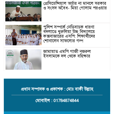
প্রেসিডেন্সিয়াল অর্ডার না মানলে সরকার
ও সংসদ অবৈধ- মিয়া গোলাম পরওয়ার
পুলিশ সম্পর্কে নেতিবাচক ধারণা
বদলাতে খুরুলিয়া উচ্চ বিদ্যালয়ে
কক্সবাজারের এসপি: শিক্ষার্থীদের
শোনালেন সাফল্যের গল্প
জামায়াত এমপি গাজী নজরুল
ইসলামকে দল থেকে বহিষ্কার
কক্সবাজারের মাতামুহুরির শাহারবিলে
বন্যায় নিহত বশির আহমদের পরিবারকে
জামায়াতের আর্থিক সহায়তা
প্রধান সম্পাদক ও প্রকাশক : মোঃ বাকী উল্লাহ
গাজী নজরুল এমপির বিরুদ্ধে কঠোর
মোবাইল : 01784874844
ব্যবস্থা নিচ্ছে জামায়াত