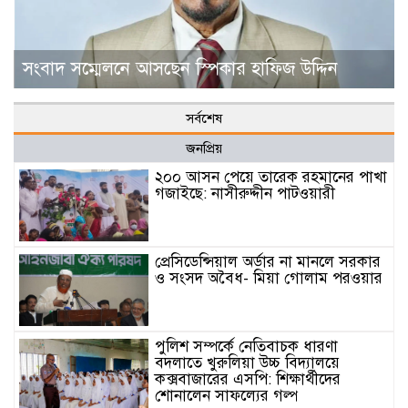
সংবাদ সম্মেলনে আসছেন স্পিকার হাফিজ উদ্দিন
সর্বশেষ
জনপ্রিয়
২০০ আসন পেয়ে তারেক রহমানের পাখা
গজাইছে: নাসীরুদ্দীন পাটওয়ারী
প্রেসিডেন্সিয়াল অর্ডার না মানলে সরকার
ও সংসদ অবৈধ- মিয়া গোলাম পরওয়ার
পুলিশ সম্পর্কে নেতিবাচক ধারণা
বদলাতে খুরুলিয়া উচ্চ বিদ্যালয়ে
কক্সবাজারের এসপি: শিক্ষার্থীদের
শোনালেন সাফল্যের গল্প