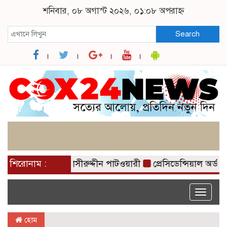
শনিবার, ০৮ অগাস্ট ২০২৬, ০১:০৮ অপরাহ্ন
Search
াখা গজাইছে: নাসীরুদ্দীন পাটওয়ারী
শিরোনাম :
প্রেসিডেন্সিয়াল অর্ড
Toggle
naviga
হোম