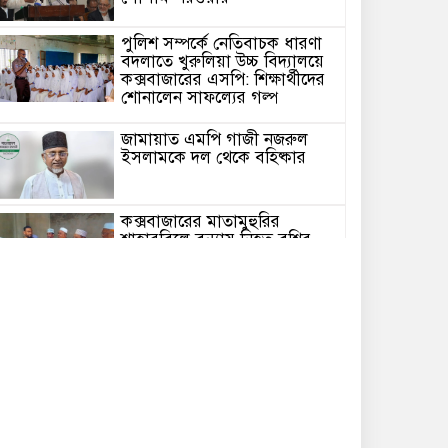
পুলিশ সম্পর্কে নেতিবাচক ধারণা
বদলাতে খুরুলিয়া উচ্চ বিদ্যালয়ে
কক্সবাজারের এসপি: শিক্ষার্থীদের
শোনালেন সাফল্যের গল্প
জামায়াত এমপি গাজী নজরুল
ইসলামকে দল থেকে বহিষ্কার
কক্সবাজারের মাতামুহুরির
শাহারবিলে বন্যায় নিহত বশির
আহমদের পরিবারকে জামায়াতের
আর্থিক সহায়তা
গাজী নজরুল এমপির বিরুদ্ধে
কঠোর ব্যবস্থা নিচ্ছে জামায়াত
ইউপি চেয়ারম্যান পদে স্নাতক
যোগ্যতা নিশ্চিতে হাইকোর্টের রুল