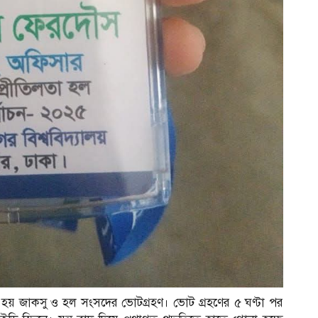
শুরু হয় জাকসু ও হল সংসদের ভোটগ্রহণ। ভোট গ্রহণের ৫ ঘণ্টা পর