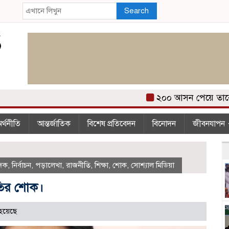
Search
২০০ আসন পেয়ে তারেক রহমা
র্থনীতি
আন্তর্জাতিক
বিশেষ প্রতিবেদন
বিনোদন
জীবনযাপন
েদক
,
নির্বাচন
,
পড়ালেখা
,
রাজনীতি
,
শিক্ষা
,
শোক
,
সোশ্যাল মিডিয়া
পতির শোক।
হয়েছে