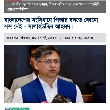
জাতীয়
,
জুলাই গণঅভ্যুত্থান
,
নিজস্ব প্রতিবেদক
,
নেত্রকোনা
,
রাজনীতি
,
সোশ্যাল মিডিয়া
বাংলাদেশের সংবিধানে পিআর বলতে কোনো
শব্দ নেই – সালাহউদ্দিন আহমদ।
প্রকাশিত: রবিবার, ৩১ আগস্ট, ২০২৫
৪২৯ বার পড়া হয়েছে