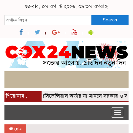
শুক্রবার, ০৭ অগাস্ট ২০২৬, ০৯:৩৭ অপরাহ্ন
Search
দীন পাটওয়ারী
শিরোনাম :
প্রেসিডেন্সিয়াল অর্ডার না মানলে সরকার ও সং
Toggle
naviga
হোম