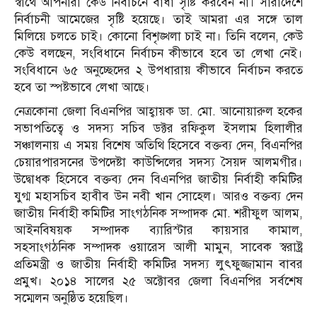
স্বার্থে আপনারা কেউ নির্বাচনে বাধা সৃষ্টি করবেন না। সারাদেশে
নির্বাচনী আমেজের সৃষ্টি হয়েছে। তাই আমরা এর সঙ্গে তাল
মিলিয়ে চলতে চাই। কোনো বিশৃঙ্খলা চাই না। তিনি বলেন, কেউ
কেউ বলছেন, সংবিধানে নির্বাচন কীভাবে হবে তা লেখা নেই।
সংবিধানে ৬৫ অনুচ্ছেদের ২ উপধারায় কীভাবে নির্বাচন করতে
হবে তা স্পষ্টভাবে লেখা আছে।
নেত্রকোনা জেলা বিএনপির আহ্বায়ক ডা. মো. আনোয়ারুল হকের
সভাপতিত্বে ও সদস্য সচিব ডক্টর রফিকুল ইসলাম হিলালীর
সঞ্চালনায় এ সময় বিশেষ অতিথি হিসেবে বক্তব্য দেন, বিএনপির
চেয়ারপারসনের উপদেষ্টা কাউন্সিলের সদস্য সৈয়দ আলমগীর।
উদ্বোধক হিসেবে বক্তব্য দেন বিএনপির জাতীয় নির্বাহী কমিটির
যুগ্ম মহাসচিব হাবীব উন নবী খান সোহেল। আরও বক্তব্য দেন
জাতীয় নির্বাহী কমিটির সাংগঠনিক সম্পাদক মো. শরীফুল আলম,
আইনবিষয়ক সম্পাদক ব্যারিস্টার কায়সার কামাল,
সহসাংগঠনিক সম্পাদক ওয়ারেস আলী মামুন, সাবেক স্বরাষ্ট্র
প্রতিমন্ত্রী ও জাতীয় নির্বাহী কমিটির সদস্য লুৎফুজ্জামান বাবর
প্রমুখ। ২০১৪ সালের ২৫ অক্টোবর জেলা বিএনপির সর্বশেষ
সম্মেলন অনুষ্ঠিত হয়েছিল।