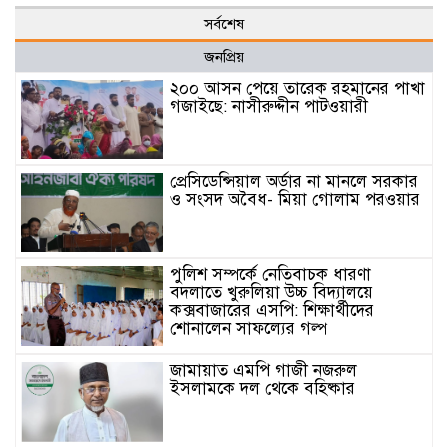
সর্বশেষ
জনপ্রিয়
২০০ আসন পেয়ে তারেক রহমানের পাখা
গজাইছে: নাসীরুদ্দীন পাটওয়ারী
প্রেসিডেন্সিয়াল অর্ডার না মানলে সরকার
ও সংসদ অবৈধ- মিয়া গোলাম পরওয়ার
পুলিশ সম্পর্কে নেতিবাচক ধারণা
বদলাতে খুরুলিয়া উচ্চ বিদ্যালয়ে
কক্সবাজারের এসপি: শিক্ষার্থীদের
শোনালেন সাফল্যের গল্প
জামায়াত এমপি গাজী নজরুল
ইসলামকে দল থেকে বহিষ্কার