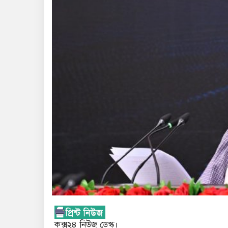
কক্স২৪ নিউজ ডেস্ক।