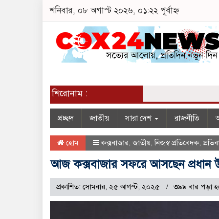
শনিবার, ০৮ অগাস্ট ২০২৬, ০১:২২ পূর্বাহ্ন
শিরোনাম :
প্রচ্ছদ
জাতীয়
সারা দেশ
রাজনীতি
অ
হোম
কক্সবাজার
,
জাতীয়
,
নিজস্ব প্রতিবেদক
,
প্রতিব
আজ কক্সবাজার সফরে আসছেন প্রধান উ
প্রকাশিত: সোমবার, ২৫ আগস্ট, ২০২৫
৩৯৯ বার পড়া হ