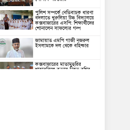
পুলিশ সম্পর্কে নেতিবাচক ধারণা
বদলাতে খুরুলিয়া উচ্চ বিদ্যালয়ে
কক্সবাজারের এসপি: শিক্ষার্থীদের
শোনালেন সাফল্যের গল্প
জামায়াত এমপি গাজী নজরুল
ইসলামকে দল থেকে বহিষ্কার
কক্সবাজারের মাতামুহুরির
শাহারবিলে বন্যায় নিহত বশির
আহমদের পরিবারকে জামায়াতের
আর্থিক সহায়তা
গাজী নজরুল এমপির বিরুদ্ধে
কঠোর ব্যবস্থা নিচ্ছে জামায়াত
ইউপি চেয়ারম্যান পদে স্নাতক
যোগ্যতা নিশ্চিতে হাইকোর্টের রুল