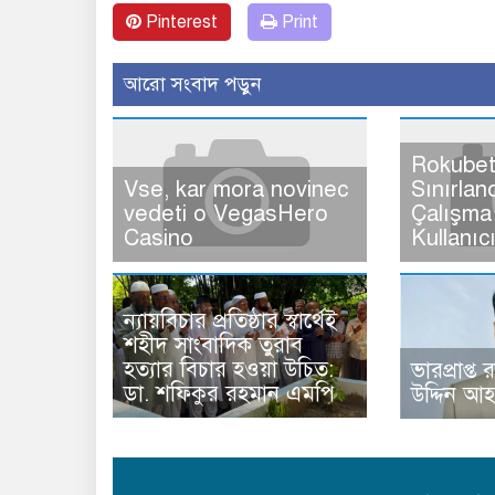
Pinterest
Print
আরো সংবাদ পড়ুন
Rokubet
Vse, kar mora novinec
Sınırlan
vedeti o VegasHero
Çalışma 
Casino
Kullanıc
ন্যায়বিচার প্রতিষ্ঠার স্বার্থেই
শহীদ সাংবাদিক তুরাব
হত্যার বিচার হওয়া উচিত:
ভারপ্রাপ্ত 
ডা. শফিকুর রহমান এমপি
উদ্দিন আ