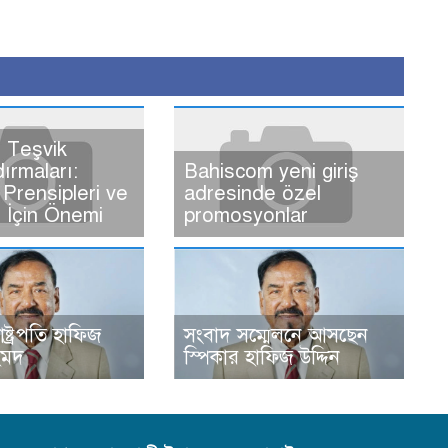
 Teşvik
dırmaları:
Bahiscom yeni giriş
Prensipleri ve
adresinde özel
ı İçin Önemi
promosyonlar
রাষ্ট্রপতি হাফিজ
সংবাদ সম্মেলনে আসছেন
হমদ
স্পিকার হাফিজ উদ্দিন