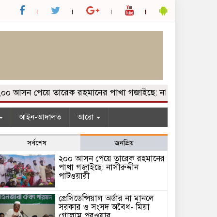
আসন পেয়ে তারেক রহমানের পাখা গজাইছে: নাসীরুদ্দীন পাটওয়ারী
আইন-আদালত
আরো
সর্বশেষ
জনপ্রিয়
২০০ আসন পেয়ে তারেক রহমানের
পাখা গজাইছে: নাসীরুদ্দীন
পাটওয়ারী
প্রেসিডেন্সিয়াল অর্ডার না মানলে
সরকার ও সংসদ অবৈধ- মিয়া
গোলাম পরওয়ার