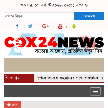
শুক্রবার, ০৭ অগাস্ট ২০২৬, ০৯:০১ অপরাহ্ন
Search
শিরোনাম :
২০০ আসন পেয়ে তারেক রহমানের পাখা গজাইছে: নাসীরুদ্দ
Toggle
naviga
হোম