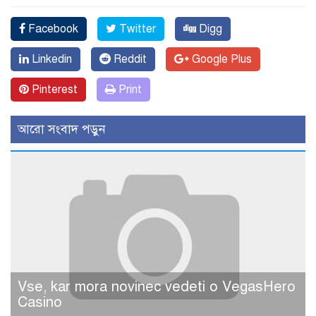
Facebook
Twitter
Digg
Linkedin
Reddit
Google Plus
Pinterest
Print
আরো সংবাদ পড়ুন
Vse, kar mora novinec vedeti o VegasHero
Casino