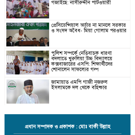
গজাইছে: নাসীরুদ্দীন পাটওয়ারী
প্রেসিডেন্সিয়াল অর্ডার না মানলে সরকার
ও সংসদ অবৈধ- মিয়া গোলাম পরওয়ার
পুলিশ সম্পর্কে নেতিবাচক ধারণা
বদলাতে খুরুলিয়া উচ্চ বিদ্যালয়ে
কক্সবাজারের এসপি: শিক্ষার্থীদের
শোনালেন সাফল্যের গল্প
জামায়াত এমপি গাজী নজরুল
ইসলামকে দল থেকে বহিষ্কার
কক্সবাজারের মাতামুহুরির শাহারবিলে
বন্যায় নিহত বশির আহমদের পরিবারকে
জামায়াতের আর্থিক সহায়তা
প্রধান সম্পাদক ও প্রকাশক : মোঃ বাকী উল্লাহ