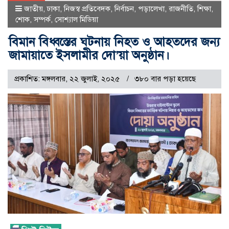
জাতীয়
,
ঢাকা
,
নিজস্ব প্রতিবেদক
,
নির্বাচন
,
পড়ালেখা
,
রাজনীতি
,
শিক্ষা
,
শোক
,
সম্পর্ক
,
সোশ্যাল মিডিয়া
বিমান বিধ্বস্তের ঘটনায় নিহত ও আহতদের জন্য
জামায়াতে ইসলামীর দো’য়া অনুষ্ঠান।
প্রকাশিত: মঙ্গলবার, ২২ জুলাই, ২০২৫
৩৮০ বার পড়া হয়েছে