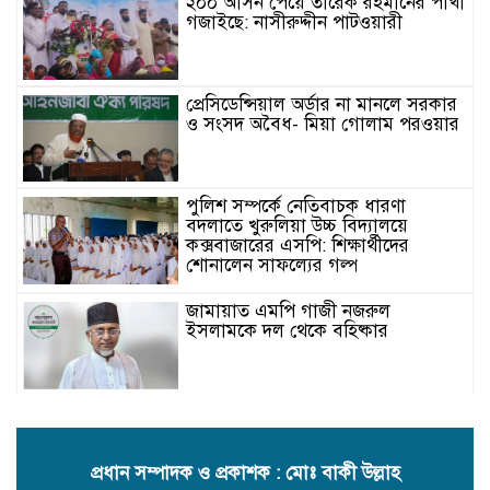
২০০ আসন পেয়ে তারেক রহমানের পাখা
গজাইছে: নাসীরুদ্দীন পাটওয়ারী
প্রেসিডেন্সিয়াল অর্ডার না মানলে সরকার
ও সংসদ অবৈধ- মিয়া গোলাম পরওয়ার
পুলিশ সম্পর্কে নেতিবাচক ধারণা
বদলাতে খুরুলিয়া উচ্চ বিদ্যালয়ে
কক্সবাজারের এসপি: শিক্ষার্থীদের
শোনালেন সাফল্যের গল্প
জামায়াত এমপি গাজী নজরুল
ইসলামকে দল থেকে বহিষ্কার
কক্সবাজারের মাতামুহুরির শাহারবিলে
বন্যায় নিহত বশির আহমদের পরিবারকে
জামায়াতের আর্থিক সহায়তা
প্রধান সম্পাদক ও প্রকাশক : মোঃ বাকী উল্লাহ