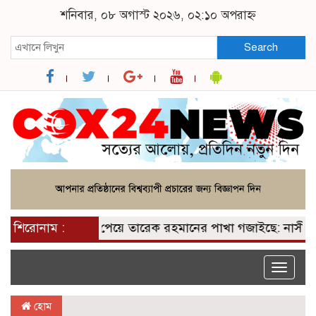
শনিবার, ০৮ অগাস্ট ২০২৬, ০২:১০ অপরাহ্ন
Search
শিরোনাম :
২০০ আসন পেয়ে তারেক রহমানের পাখা গজাইছে: নাসীরুদ্দী
Toggle
naviga
হোম