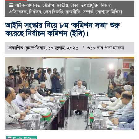
আইন-আদালত
,
চট্টগ্রাম
,
জাতীয়
,
ঢাকা
,
তথ্যপ্রযুক্তি
,
নিজস্ব
প্রতিবেদক
,
নির্বাচন
,
প্রেস বিজ্ঞপ্তি
,
রাজনীতি
,
সম্পর্ক
,
সোশ্যাল মিডিয়া
আইনি সংস্কার নিয়ে ৮ম ‘কমিশন সভা’ শুরু
করেছে নির্বাচন কমিশন (ইসি)।
প্রকাশিত: বৃহস্পতিবার, ১০ জুলাই, ২০২৫
৩১৮ বার পড়া হয়েছে