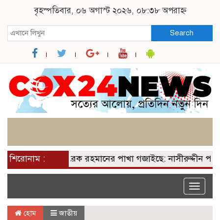
বৃহস্পতিবার, ০৬ অগাস্ট ২০২৬, ০৮:৩৮ অপরাহ্ন
Search
আসন পেয়ে তারেক রহমানের পাখা গজাইছে: নাসীরুদ্দীন পাটওয়ার
শিরোনাম :
Toggle
naviga
হোম
জাতীয়