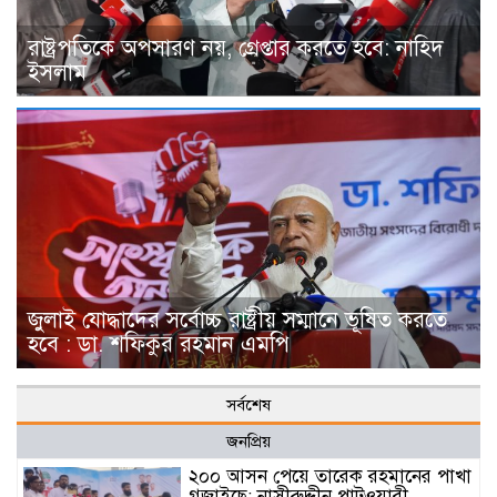
রাষ্ট্রপতিকে অপসারণ নয়, গ্রেপ্তার করতে হবে: নাহিদ
ইসলাম
জুলাই যোদ্ধাদের সর্বোচ্চ রাষ্ট্রীয় সম্মানে ভূষিত করতে
হবে : ডা. শফিকুর রহমান এমপি
সর্বশেষ
জনপ্রিয়
২০০ আসন পেয়ে তারেক রহমানের পাখা
গজাইছে: নাসীরুদ্দীন পাটওয়ারী