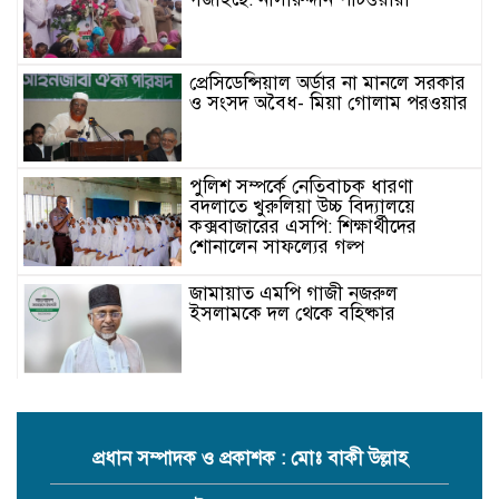
প্রেসিডেন্সিয়াল অর্ডার না মানলে সরকার
ও সংসদ অবৈধ- মিয়া গোলাম পরওয়ার
পুলিশ সম্পর্কে নেতিবাচক ধারণা
বদলাতে খুরুলিয়া উচ্চ বিদ্যালয়ে
কক্সবাজারের এসপি: শিক্ষার্থীদের
শোনালেন সাফল্যের গল্প
জামায়াত এমপি গাজী নজরুল
ইসলামকে দল থেকে বহিষ্কার
কক্সবাজারের মাতামুহুরির শাহারবিলে
বন্যায় নিহত বশির আহমদের পরিবারকে
জামায়াতের আর্থিক সহায়তা
প্রধান সম্পাদক ও প্রকাশক : মোঃ বাকী উল্লাহ