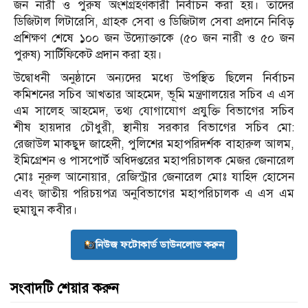
জন নারী ও পুরুষ অংশগ্রহণকারী নির্বাচন করা হয়। তাদের
ডিজিটাল লিটারেসি, গ্রাহক সেবা ও ডিজিটাল সেবা প্রদানে নিবিড়
প্রশিক্ষণ শেষে ১০০ জন উদ্যোক্তাকে (৫০ জন নারী ও ৫০ জন
পুরুষ) সার্টিফিকেট প্রদান করা হয়।
উদ্বোধনী অনুষ্ঠানে অন্যদের মধ্যে উপস্থিত ছিলেন নির্বাচন
কমিশনের সচিব আখতার আহমেদ, ভূমি মন্ত্রণালয়ের সচিব এ এস
এম সালেহ আহমেদ, তথ‍্য যোগাযোগ প্রযুক্তি বিভাগের সচিব
শীষ হায়দার চৌধুরী, স্থানীয় সরকার বিভাগের সচিব মো:
রেজাউল মাকছুদ জাহেদী, পুলিশের মহাপরিদর্শক বাহারুল আলম,
ইমিগ্রেশন ও পাসপোর্ট অধিদপ্তরের মহাপরিচালক মেজর জেনারেল
মোঃ নূরুল আনোয়ার, রেজিস্ট্রার জেনারেল মোঃ যাহিদ হোসেন
এবং জাতীয় পরিচয়পত্র অনুবিভাগের মহাপরিচালক এ এস এম
হুমায়ুন কবীর।
নিউজ ফটোকার্ড ডাউনলোড করুন
সংবাদটি শেয়ার করুন