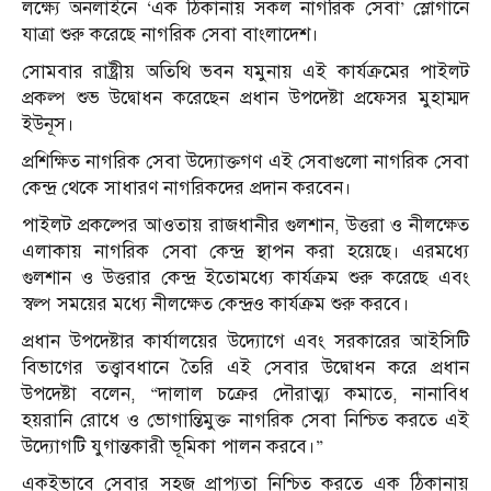
লক্ষ্যে অনলাইনে ‘এক ঠিকানায় সকল নাগরিক সেবা’ স্লোগানে
যাত্রা শুরু করেছে নাগরিক সেবা বাংলাদেশ।
সোমবার রাষ্ট্রীয় অতিথি ভবন যমুনায় এই কার্যক্রমের পাইলট
প্রকল্প শুভ উদ্বোধন করেছেন প্রধান উপদেষ্টা প্রফেসর মুহাম্মদ
ইউনূস।
প্রশিক্ষিত নাগরিক সেবা উদ‍্যোক্তগণ এই সেবাগুলো নাগরিক সেবা
কেন্দ্র থেকে সাধারণ নাগরিকদের প্রদান করবেন।
পাইলট প্রকল্পের আওতায় রাজধানীর গুলশান, উত্তরা ও নীলক্ষেত
এলাকায় নাগরিক সেবা কেন্দ্র স্থাপন করা হয়েছে। এরমধ্যে
গুলশান ও উত্তরার কেন্দ্র ইতোমধ্যে কার্যক্রম শুরু করেছে এবং
স্বল্প সময়ের মধ‍্যে নীলক্ষেত কেন্দ্রও কার্যক্রম শুরু করবে।
প্রধান উপদেষ্টার কার্যালয়ের উদ্যোগে এবং সরকারের আইসিটি
বিভাগের তত্ত্বাবধানে তৈরি এই সেবার উদ্বোধন করে প্রধান
উপদেষ্টা বলেন, “দালাল চক্রের দৌরাত্ম্য কমাতে, নানাবিধ
হয়রানি রোধে ও ভোগান্তিমুক্ত নাগরিক সেবা নিশ্চিত করতে এই
উদ্যোগটি যুগান্তকারী ভূমিকা পালন করবে।”
একইভাবে সেবার সহজ প্রাপ‍্যতা নিশ্চিত করতে এক ঠিকানায়