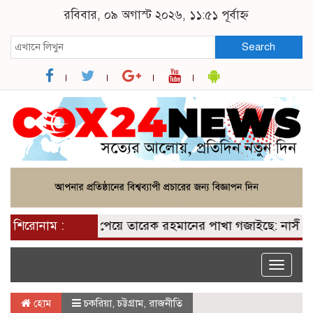
রবিবার, ০৯ অগাস্ট ২০২৬, ১১:৫১ পূর্বাহ্ন
Search
শিরোনাম :
২০০ আসন পেয়ে তারেক রহমানের পাখা গজাইছে: নাসীরুদ্দীন
Toggle
naviga
হোম
চকরিয়া
,
চট্টগ্রাম
,
রাজনীতি