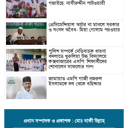
গজাইছে: নাসীরুদ্দীন পাটওয়ারী
প্রেসিডেন্সিয়াল অর্ডার না মানলে সরকার
ও সংসদ অবৈধ- মিয়া গোলাম পরওয়ার
পুলিশ সম্পর্কে নেতিবাচক ধারণা
বদলাতে খুরুলিয়া উচ্চ বিদ্যালয়ে
কক্সবাজারের এসপি: শিক্ষার্থীদের
শোনালেন সাফল্যের গল্প
জামায়াত এমপি গাজী নজরুল
ইসলামকে দল থেকে বহিষ্কার
কক্সবাজারের মাতামুহুরির শাহারবিলে
বন্যায় নিহত বশির আহমদের পরিবারকে
জামায়াতের আর্থিক সহায়তা
প্রধান সম্পাদক ও প্রকাশক : মোঃ বাকী উল্লাহ