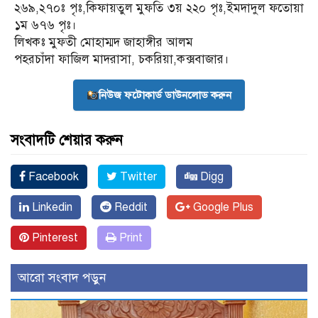
২৬৯,২৭০ঃ পৃঃ,কিফায়তুল মুফতি ৩য় ২২০ পৃঃ,ইমদাদুল ফতোয়া
১ম ৬৭৬ পৃঃ।
লিখকঃ মুফতী মোহাম্মদ জাহাঙ্গীর আলম
পহরচাঁদা ফাজিল মাদরাসা, চকরিয়া,কক্সবাজার।
নিউজ ফটোকার্ড ডাউনলোড করুন
সংবাদটি শেয়ার করুন
Facebook
Twitter
Digg
Linkedin
Reddit
Google Plus
Pinterest
Print
আরো সংবাদ পড়ুন