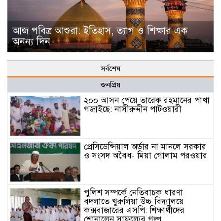
আজ পবিত্র আশুরা: ইতিহাস, ত্যাগ ও শিক্ষার এক
অনন্য দিন
সর্বশেষ
জনপ্রিয়
২০০ আসন পেয়ে তারেক রহমানের পাখা
গজাইছে: নাসীরুদ্দীন পাটওয়ারী
প্রেসিডেন্সিয়াল অর্ডার না মানলে সরকার
ও সংসদ অবৈধ- মিয়া গোলাম পরওয়ার
পুলিশ সম্পর্কে নেতিবাচক ধারণা
বদলাতে খুরুলিয়া উচ্চ বিদ্যালয়ে
কক্সবাজারের এসপি: শিক্ষার্থীদের
শোনালেন সাফল্যের গল্প