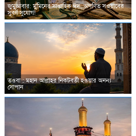
জুমুআবার: মুমিনের সাপ্তাহিক ঈদ, অগণিত সওয়াবের
সুবর্ণ সুযোগ!
তওবা : মহান আল্লাহর নিকটবর্তী হওয়ার অনন্য
সোপান