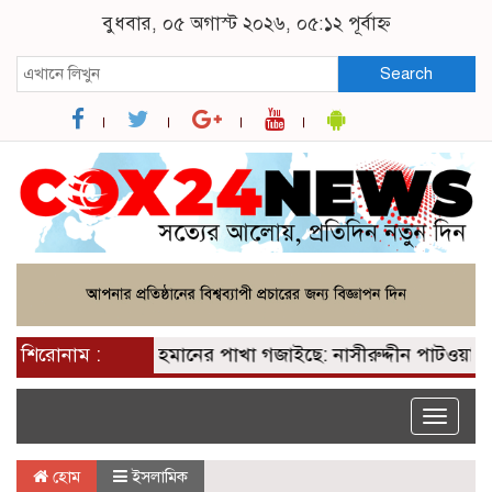
বুধবার, ০৫ অগাস্ট ২০২৬, ০৫:১২ পূর্বাহ্ন
Search
পেয়ে তারেক রহমানের পাখা গজাইছে: নাসীরুদ্দীন পাটওয়ারী
শিরোনাম :
প
Toggle
naviga
হোম
ইসলামিক