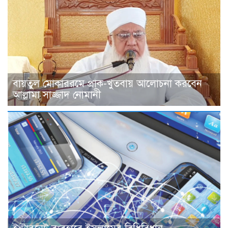
বায়তুল মোকাররমে প্রাক-খুতবায় আলোচনা করবেন
আল্লামা সাজ্জাদ নোমানী