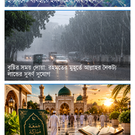
ইন্টারনেট ব্যবহারে ইসলামের বিধিবিধান
বৃষ্টির সময় দোয়া: রহমতের মুহূর্তে আল্লাহর নৈকট্য
লাভের সুবর্ণ সুযোগ