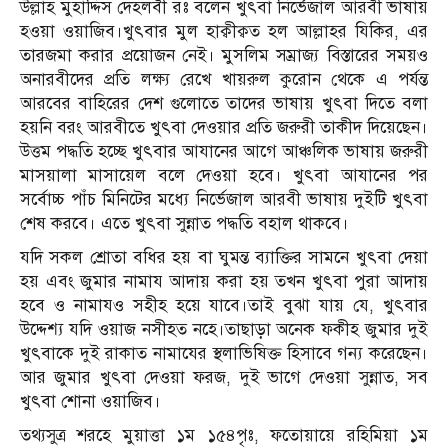
উল্লাহ মুহাদ্দিস দেহলবী রঃ বলেন খুৎবা নির্ভেজাল আরবী ভাষায়
হওয়া ওয়াজিব।খুৎবার মুল হাক্বীক্বত হল আল্লাহর যিকির, এর
তারজমা করার প্রয়োজন নেই। মুসলিম সম্রাজ্য বিস্তারের সময়ও
অনারবীদের প্রতি লক্ষ্য রেখে খায়রুল কুরোন থেকে এ পর্যন্ত
আরবের বাহিরের দেশ গুলোতে তাদের ভাষায় খুৎবা দিতে বলা
হয়নি বরং আরবীতে খুৎবা দেওয়ার প্রতি জরুরী তাকীদ দিয়েছেন।
উত্তম পদ্ধতি হচ্ছে খুৎবার আযানের আগে আঞ্চলিক ভাষায় জরুরী
মাসয়ালা মাসায়েল বলে দেওয়া হবে। খুৎবা আযানের পর
সর্বোচ্চ পাঁচ মিনিটের মধ্যে নির্ভেজাল আরবী ভাষায় দুইটি খুৎবা
শেষ করবে। এতে খুৎবা সুন্নাত পদ্ধতি বহাল থাকবে।
যদি সকল শ্রোতা বধির হয় বা ঘুমন্ত ব্যাক্তির সামনে খুৎবা দেয়া
হয় এবং জুমার নামায আদায় করা হয় তখন খুৎবা পুরা আদায়
হবে ও নামাযও সহীহ হয়ে যাবে।তাই বুঝা যায় যে, খুৎবার
উদ্দেশ্য যদি ওয়াজ নসীহত নহে।তাছাড়া অনেক ফকীহ জুমার দুই
খুৎবাকে দুই রাকাত নামাযের স্থলাভিষিক্ত হিসাবে গন্য করেছেন।
আর জুমার খুৎবা দেওয়া ফরজ, দুই ভাগে দেওয়া সুন্নাত, সব
খুৎবা শোনা ওয়াজিব।
তথ্যসুত্র শরহে মুয়াত্তা ১ম ১৫৪পৃঃ, ফতোয়ায়ে রহিমিয়া ১ম