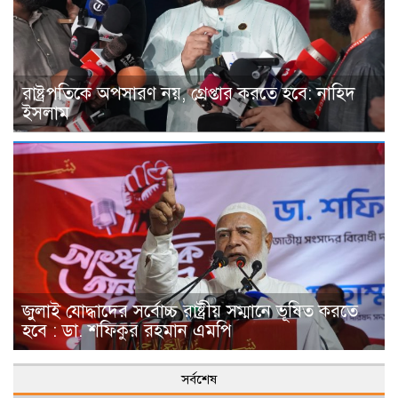
রাষ্ট্রপতিকে অপসারণ নয়, গ্রেপ্তার করতে হবে: নাহিদ
ইসলাম
জুলাই যোদ্ধাদের সর্বোচ্চ রাষ্ট্রীয় সম্মানে ভূষিত করতে
হবে : ডা. শফিকুর রহমান এমপি
সর্বশেষ