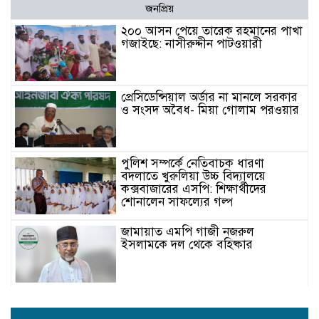
জনপ্রিয়
২০০ আসন পেয়ে তারেক রহমানের পাখা
গজাইছে: নাসীরুদ্দীন পাটওয়ারী
প্রেসিডেন্সিয়াল অর্ডার না মানলে সরকার
ও সংসদ অবৈধ- মিয়া গোলাম পরওয়ার
পুলিশ সম্পর্কে নেতিবাচক ধারণা
বদলাতে খুরুলিয়া উচ্চ বিদ্যালয়ে
কক্সবাজারের এসপি: শিক্ষার্থীদের
শোনালেন সাফল্যের গল্প
জামায়াত এমপি গাজী নজরুল
ইসলামকে দল থেকে বহিষ্কার
কক্সবাজারের মাতামুহুরির শাহারবিলে
বন্যায় নিহত বশির আহমদের পরিবারকে