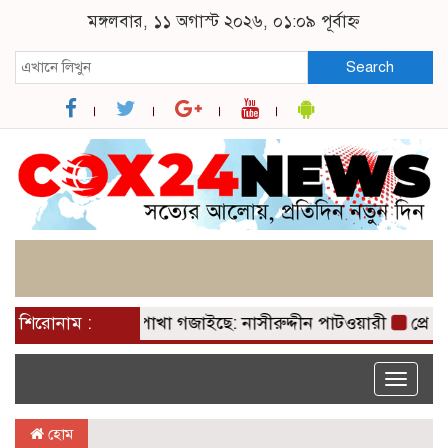
মঙ্গলবার, ১১ অগাস্ট ২০২৬, ০১:০৯ পূর্বাহ্ন
Search
রেক রহমানের পাখা গজাইছে: নাসীরুদ্দীন পাটওয়ারী
শিরোনাম :
প্রেসিডে
Toggle
naviga
হোম