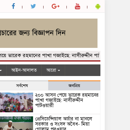
তারেক রহমানের পাখা গজাইছে: নাসীরুদ্দীন পাটওয়ারী
প্রেসি
আইন-আদালত
আরো
সর্বশেষ
জনপ্রিয়
২০০ আসন পেয়ে তারেক রহমানের
পাখা গজাইছে: নাসীরুদ্দীন
পাটওয়ারী
প্রেসিডেন্সিয়াল অর্ডার না মানলে
সরকার ও সংসদ অবৈধ- মিয়া
গোলাম পরওয়ার