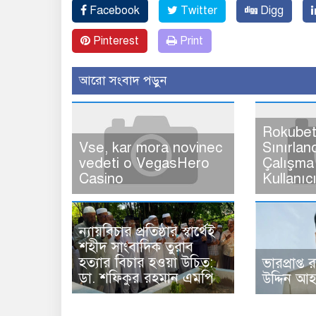
Facebook
Twitter
Digg
Pinterest
Print
আরো সংবাদ পড়ুন
Rokubet
Vse, kar mora novinec
Sınırlan
vedeti o VegasHero
Çalışma 
Casino
Kullanıc
ন্যায়বিচার প্রতিষ্ঠার স্বার্থেই
শহীদ সাংবাদিক তুরাব
হত্যার বিচার হওয়া উচিত:
ভারপ্রাপ্ত 
ডা. শফিকুর রহমান এমপি
উদ্দিন আ