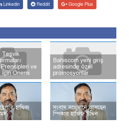
Linkedin
Reddit
Google Plus
 Teşvik
dırmaları:
Bahiscom yeni giriş
Prensipleri ve
adresinde özel
ı İçin Önemi
promosyonlar
রাষ্ট্রপতি হাফিজ
সংবাদ সম্মেলনে আসছেন
হমদ
স্পিকার হাফিজ উদ্দিন