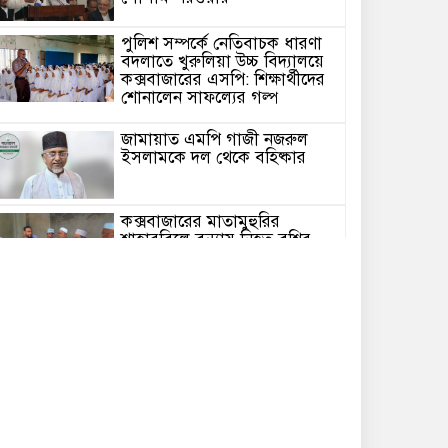
পুলিশ সম্পর্কে নেতিবাচক ধারণা
বদলাতে খুরুলিয়া উচ্চ বিদ্যালয়ে
কক্সবাজারের এসপি: শিক্ষার্থীদের
শোনালেন সাফল্যের গল্প
জামায়াত এমপি গাজী নজরুল
ইসলামকে দল থেকে বহিষ্কার
কক্সবাজারের মাতামুহুরির
শাহারবিলে বন্যায় নিহত বশির
আহমদের পরিবারকে জামায়াতের
আর্থিক সহায়তা
গাজী নজরুল এমপির বিরুদ্ধে
কঠোর ব্যবস্থা নিচ্ছে জামায়াত
ইউপি চেয়ারম্যান পদে স্নাতক
যোগ্যতা নিশ্চিতে হাইকোর্টের রুল