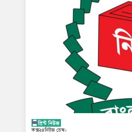
কক্স২৪নিউজ ডেস্ক।