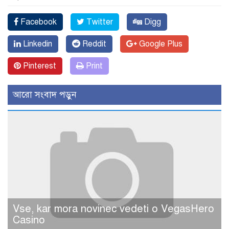
Facebook
Twitter
Digg
Linkedin
Reddit
Google Plus
Pinterest
Print
আরো সংবাদ পড়ুন
Vse, kar mora novinec vedeti o VegasHero
Casino