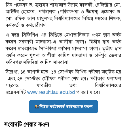
ডিন প্রফেসর ড. মুহাম্মদ শাযাআত উল্লাহ ফারুকী, রেজিস্ট্রার মো.
আইউব হোসেন, পরিচালক (পরিকল্পনা ও উন্নয়ন) প্রফেসর ড.
মো. রফিক আল মামুনসহ বিশ্ববিদ্যালয়ের বিভিন্ন দপ্তরের শিক্ষক,
কর্মকর্তা ও কর্মচারীগণ।
এ বছর সিজিপিএ এর ভিত্তিতে মেধাতালিকায় প্রথম স্থান অর্জন
করেন সরকারী মাদরাসা-এ আলীয়া ঢাকা। দ্বিতীয় স্থান অর্জন
করেন দারুন্নাজাত সিদ্দিকিয়া কামিল মাদরাসা ঢাকা। তৃতীয় স্থান
অর্জন করেন খুলনা আলীয়া কামিল মাদরাসা ও চাদঁপুর জেলার
ফরিদগঞ্জ মজিদিয়া কামিল মাদরাসা।
উল্লেখ্য, ১৪ আগস্ট হতে ১৪ সেপ্টেম্বর লিখিত পরীক্ষা অনুষ্ঠিত হয়
এবং ২৪ সেপ্টেম্বর মৌখিক পরীক্ষা শেষ হয়। পরীক্ষার ফলাফল
সংক্রান্ত যাবতীয় তথ্য বিশ্ববিদ্যালয়ের
ওয়েবসাইট
www.result.iau.edu.bd
পাওয়া যাবে।
নিউজ ফটোকার্ড ডাউনলোড করুন
সংবাদটি শেয়ার করুন