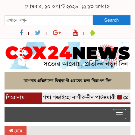
সোমবার, ১০ অগাস্ট ২০২৬, ১১:১৩ অপরাহ্ন
Search
রেক রহমানের পাখা গজাইছে: নাসীরুদ্দীন পাটওয়ারী
শিরোনাম :
প্রেসিডে
Toggle
naviga
হোম