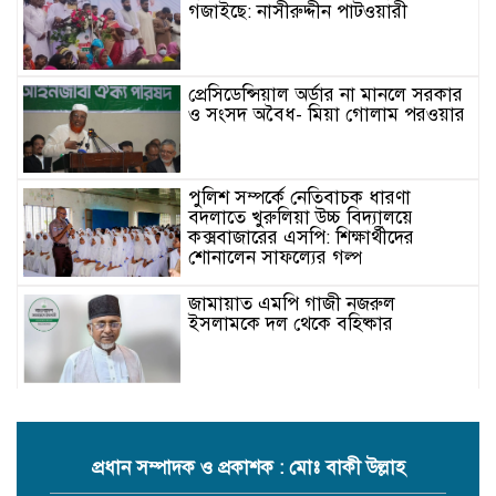
গজাইছে: নাসীরুদ্দীন পাটওয়ারী
প্রেসিডেন্সিয়াল অর্ডার না মানলে সরকার
ও সংসদ অবৈধ- মিয়া গোলাম পরওয়ার
পুলিশ সম্পর্কে নেতিবাচক ধারণা
বদলাতে খুরুলিয়া উচ্চ বিদ্যালয়ে
কক্সবাজারের এসপি: শিক্ষার্থীদের
শোনালেন সাফল্যের গল্প
জামায়াত এমপি গাজী নজরুল
ইসলামকে দল থেকে বহিষ্কার
কক্সবাজারের মাতামুহুরির শাহারবিলে
বন্যায় নিহত বশির আহমদের পরিবারকে
জামায়াতের আর্থিক সহায়তা
প্রধান সম্পাদক ও প্রকাশক : মোঃ বাকী উল্লাহ