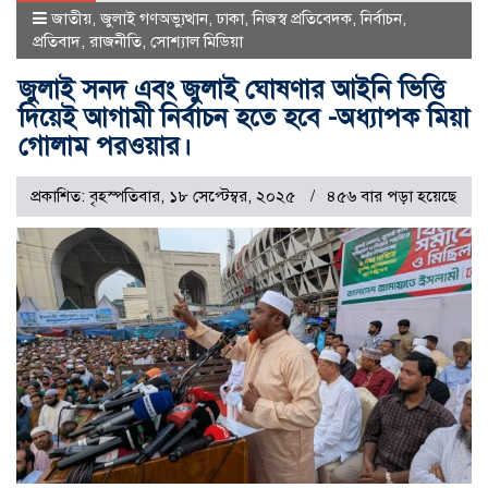
জাতীয়
,
জুলাই গণঅভ্যুত্থান
,
ঢাকা
,
নিজস্ব প্রতিবেদক
,
নির্বাচন
,
প্রতিবাদ
,
রাজনীতি
,
সোশ্যাল মিডিয়া
জুলাই সনদ এবং জুলাই ঘোষণার আইনি ভিত্তি
দিয়েই আগামী নির্বাচন হতে হবে -অধ্যাপক মিয়া
গোলাম পরওয়ার।
প্রকাশিত: বৃহস্পতিবার, ১৮ সেপ্টেম্বর, ২০২৫
৪৫৬ বার পড়া হয়েছে