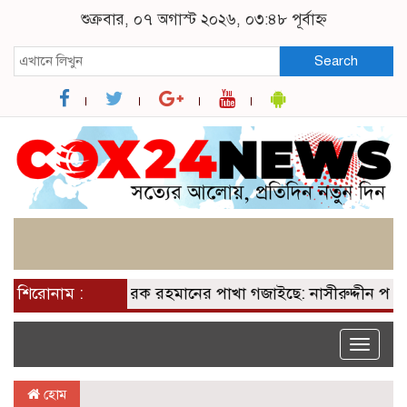
শুক্রবার, ০৭ অগাস্ট ২০২৬, ০৩:৪৮ পূর্বাহ্ন
Search
 আসন পেয়ে তারেক রহমানের পাখা গজাইছে: নাসীরুদ্দীন পাটওয়ার
শিরোনাম :
Toggle
naviga
হোম