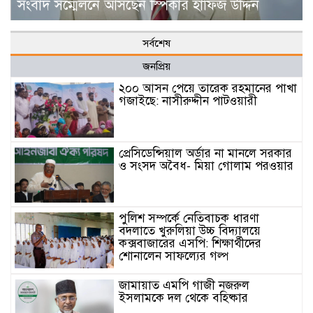
সংবাদ সম্মেলনে আসছেন স্পিকার হাফিজ উদ্দিন
সর্বশেষ
জনপ্রিয়
২০০ আসন পেয়ে তারেক রহমানের পাখা
গজাইছে: নাসীরুদ্দীন পাটওয়ারী
প্রেসিডেন্সিয়াল অর্ডার না মানলে সরকার
ও সংসদ অবৈধ- মিয়া গোলাম পরওয়ার
পুলিশ সম্পর্কে নেতিবাচক ধারণা
বদলাতে খুরুলিয়া উচ্চ বিদ্যালয়ে
কক্সবাজারের এসপি: শিক্ষার্থীদের
শোনালেন সাফল্যের গল্প
জামায়াত এমপি গাজী নজরুল
ইসলামকে দল থেকে বহিষ্কার