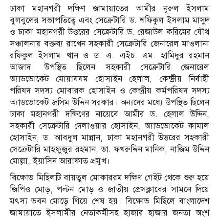
ঢাকা মহানগরী দক্ষিণ জামায়াতের আমীর নূরুল ইসলাম
বুলবুলের সভাপতিত্বে এবং সেক্রেটারি ড. শফিকুল ইসলাম মাসুদ
ও ঢাকা মহানগরী উত্তরের সেক্রেটারি ড. রেজাউল করিমের যৌথ
সঞ্চালনায় বক্তব্য রাখেন সহকারী সেক্রেটারি জেনারেল মাওলানা
রফিকুল ইসলাম খান ও ড. এ. এইচ. এম. হামিদুর রহমান
আজাদ। উপস্থিত ছিলেন সহকারী সেক্রেটারি জেনারেল
অ্যাডভোকেট মোয়াযযম হোসাইন হেলাল, কেন্দ্রীয় নির্বাহী
পরিষদ সদস্য মোবারক হোসাইন ও কেন্দ্রীয় কর্মপরিষদ সদস্য
অ্যাডভোকেট জসিম উদ্দিন সরকার। অন্যদের মধ্যে উপস্থিত ছিলেন
ঢাকা মহানগরী দক্ষিণের নায়েবে আমীর ড. হেলাল উদ্দিন,
সহকারী সেক্রেটারি দেলাওয়ার হোসাইন, অ্যাডভোকেট কামাল
হোসাইন, ড. আবদুল মান্নান, ঢাকা মহানগরী উত্তরের সহকারী
সেক্রেটারি মাহফুজুর রহমান, ডা. ফখরুদ্দিন মানিক, নাজিম উদ্দিন
মোল্লা, ইয়াসিন আরাফাত প্রমুখ।
বিক্ষোভ মিছিলটি বায়তুল মোকাররম দক্ষিণ গেইট থেকে শুরু হয়ে
জিপিও মোড়, পল্টন মোড় ও জাতীয় প্রেসক্লাবের সামনে দিয়ে
মৎস্য ভবন মোড়ে গিয়ে শেষ হয়। বিক্ষোভ মিছিলে বাংলাদেশ
জামায়াতে ইসলামীর নেতাকর্মীসহ হাজার হাজার জনতা অংশ