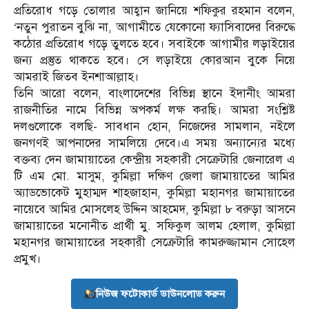
প্রতিরোধ গড়ে তোলার আহ্বান জানিয়ে শফিকুর রহমান বলেন,
‘নতুন পুরাতন বুঝি না, আগামীতে যেকোনো ফ্যাসিবাদের বিরুদ্ধে
কঠোর প্রতিরোধ গড়ে তুলতে হবে। সবাইকে আগামীর লড়াইয়ের
জন্য প্রস্তুত থাকতে হবে। সে লড়াইয়ে কোরআন বুকে নিয়ে
আমরাই জিতব ইনশাআল্লাহ।
তিনি আরো বলেন, বাংলাদেশের বিভিন্ন স্থানে ইদানীং আমরা
রাজনীতির নামে বিভিন্ন অপকর্ম লক্ষ করছি। আমরা সংশ্লিষ্ট
দলগুলোকে বলছি- সাবধান হোন, নিজেদের সামলান, নইলে
জনগণই আপনাদের সামলিয়ে দেবে।এ সময় অন্যান্যের মধ্যে
বক্তব্য দেন জামায়াতের কেন্দ্রীয় সহকারী সেক্রেটারি জেনারেল এ
টি এম মো. মাসুম, কুমিল্লা দক্ষিণ জেলা জামায়াতের আমির
অ্যাডভোকেট মুহাম্মদ শাহজাহান, কুমিল্লা মহানগর জামায়াতের
নায়েবে আমির মোসলেহ উদ্দিন আহমেদ, কুমিল্লা ৮ বরুড়া আসনে
জামায়াতের মনোনীত প্রার্থী মু. সফিকুল আলম হেলাল, কুমিল্লা
মহানগর জামায়াতের সহকারী সেক্রেটারি কামরুজ্জামান সোহেল
প্রমুখ।
নিউজ ফটোকার্ড ডাউনলোড করুন