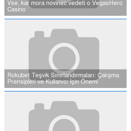
Vse, kar mora novinec vedeti o VegasHero
Casino
Rokubet Teşvik Sınırlandırmaları: Çalışma
Prensipleri ve Kullanıcı İçin Önemi