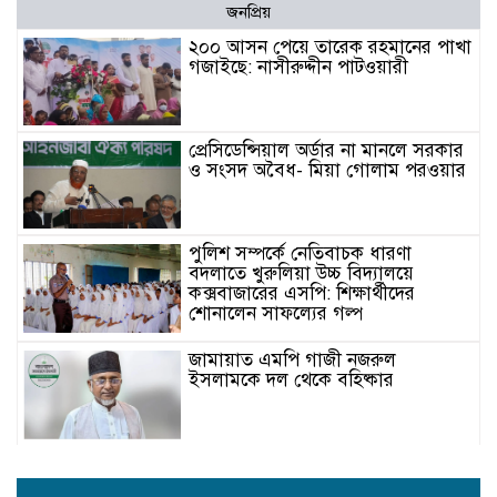
জনপ্রিয়
২০০ আসন পেয়ে তারেক রহমানের পাখা
গজাইছে: নাসীরুদ্দীন পাটওয়ারী
প্রেসিডেন্সিয়াল অর্ডার না মানলে সরকার
ও সংসদ অবৈধ- মিয়া গোলাম পরওয়ার
পুলিশ সম্পর্কে নেতিবাচক ধারণা
বদলাতে খুরুলিয়া উচ্চ বিদ্যালয়ে
কক্সবাজারের এসপি: শিক্ষার্থীদের
শোনালেন সাফল্যের গল্প
জামায়াত এমপি গাজী নজরুল
ইসলামকে দল থেকে বহিষ্কার
কক্সবাজারের মাতামুহুরির শাহারবিলে
বন্যায় নিহত বশির আহমদের পরিবারকে