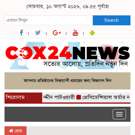
সোমবার, ১০ অগাস্ট ২০২৬, ০৯:৫৫ পূর্বাহ্ন
Search
জাইছে: নাসীরুদ্দীন পাটওয়ারী
শিরোনাম :
প্রেসিডেন্সিয়াল অর্ডার না 
Toggle
naviga
হোম