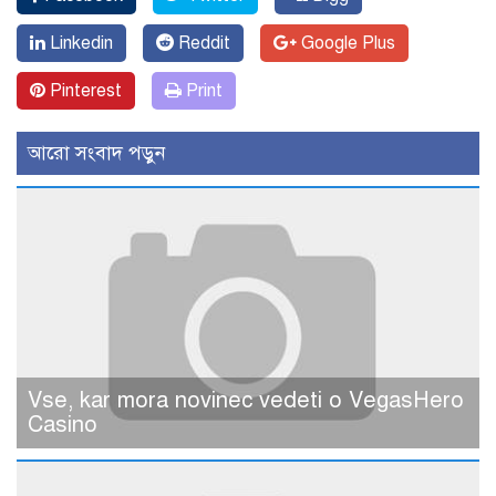
Linkedin
Reddit
Google Plus
Pinterest
Print
আরো সংবাদ পড়ুন
Vse, kar mora novinec vedeti o VegasHero
Casino