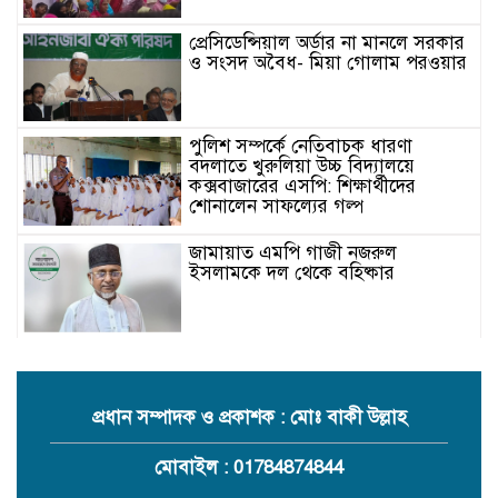
প্রেসিডেন্সিয়াল অর্ডার না মানলে সরকার
ও সংসদ অবৈধ- মিয়া গোলাম পরওয়ার
পুলিশ সম্পর্কে নেতিবাচক ধারণা
বদলাতে খুরুলিয়া উচ্চ বিদ্যালয়ে
কক্সবাজারের এসপি: শিক্ষার্থীদের
শোনালেন সাফল্যের গল্প
জামায়াত এমপি গাজী নজরুল
ইসলামকে দল থেকে বহিষ্কার
কক্সবাজারের মাতামুহুরির শাহারবিলে
বন্যায় নিহত বশির আহমদের পরিবারকে
জামায়াতের আর্থিক সহায়তা
প্রধান সম্পাদক ও প্রকাশক : মোঃ বাকী উল্লাহ
গাজী নজরুল এমপির বিরুদ্ধে কঠোর
মোবাইল : 01784874844
ব্যবস্থা নিচ্ছে জামায়াত